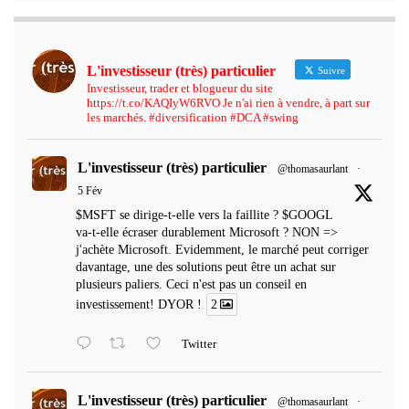
L'investisseur (très) particulier
Suivre
Investisseur, trader et blogueur du site
https://t.co/KAQIyW6RVO Je n'ai rien à vendre, à part sur
les marchés. #diversification #DCA #swing
L'investisseur (très) particulier
@thomasaurlant
·
5 Fév
$MSFT se dirige-t-elle vers la faillite ? $GOOGL
va-t-elle écraser durablement Microsoft ? NON =>
j'achète Microsoft. Evidemment, le marché peut corriger
davantage, une des solutions peut être un achat sur
plusieurs paliers. Ceci n'est pas un conseil en
investissement! DYOR !
2
Twitter
L'investisseur (très) particulier
@thomasaurlant
·