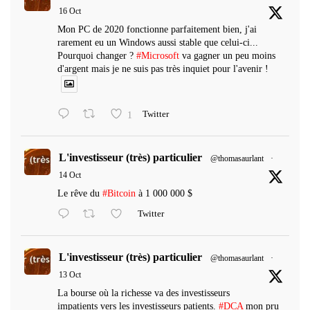
16 Oct
Mon PC de 2020 fonctionne parfaitement bien, j'ai
rarement eu un Windows aussi stable que celui-ci...
Pourquoi changer ?
#Microsoft
va gagner un peu moins
d'argent mais je ne suis pas très inquiet pour l'avenir !
1
Twitter
L'investisseur (très) particulier
@thomasaurlant
·
14 Oct
Le rêve du
#Bitcoin
à 1 000 000 $
Twitter
L'investisseur (très) particulier
@thomasaurlant
·
13 Oct
La bourse où la richesse va des investisseurs
impatients vers les investisseurs patients.
#DCA
mon pru