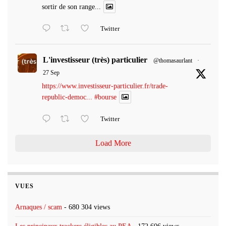
sortir de son range...
Twitter
L'investisseur (très) particulier
@thomasaurlant
·
27 Sep
https://www.investisseur-particulier.fr/trade-
republic-democ...
#bourse
Twitter
Load More
VUES
Arnaques / scam
- 680 304 views