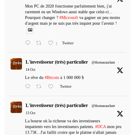
Mon PC de 2020 fonctionne parfaitement bien, j'ai
rarement eu un Windows aussi stable que celui-ci...
Pourquoi changer ?
#Microsoft
va gagner un peu moins
d'argent mais je ne suis pas très inquiet pour l'avenir !
1
Twitter
L'investisseur (très) particulier
@thomasaurlant
·
14 Oct
Le rêve du
#Bitcoin
à 1 000 000 $
Twitter
L'investisseur (très) particulier
@thomasaurlant
·
13 Oct
La bourse où la richesse va des investisseurs
impatients vers les investisseurs patients.
#DCA
mon pru
13.73€...J'ai faillit croire que le platine n'allait jamais