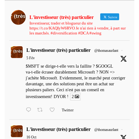
L'investisseur (très) particulier
Suivre
Investisseur, trader et blogueur du site
https://t.co/KAQIyW6RVO Je n'ai rien à vendre, à part sur
les marchés. #diversification #DCA #swing
L'investisseur (très) particulier
@thomasaurlant
·
5 Fév
$MSFT se dirige-t-elle vers la faillite ? $GOOGL
va-t-elle écraser durablement Microsoft ? NON =>
j'achète Microsoft. Evidemment, le marché peut corriger
davantage, une des solutions peut être un achat sur
plusieurs paliers. Ceci n'est pas un conseil en
investissement! DYOR !
2
Twitter
L'investisseur (très) particulier
@thomasaurlant
·
16 Oct