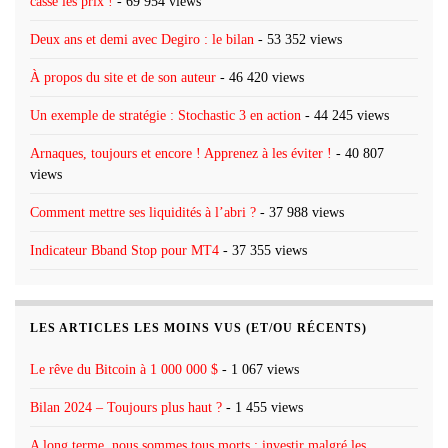
casse les prix !
- 69 954 views
Deux ans et demi avec Degiro : le bilan
- 53 352 views
À propos du site et de son auteur
- 46 420 views
Un exemple de stratégie : Stochastic 3 en action
- 44 245 views
Arnaques, toujours et encore ! Apprenez à les éviter !
- 40 807
views
Comment mettre ses liquidités à l’abri ?
- 37 988 views
Indicateur Bband Stop pour MT4
- 37 355 views
LES ARTICLES LES MOINS VUS (ET/OU RÉCENTS)
Le rêve du Bitcoin à 1 000 000 $
- 1 067 views
Bilan 2024 – Toujours plus haut ?
- 1 455 views
A long terme, nous sommes tous morts : investir malgré les