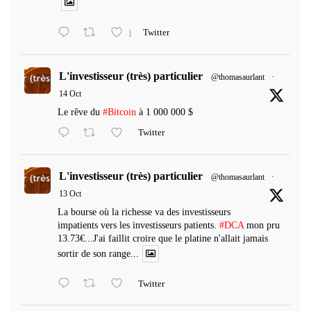
1
Twitter
L'investisseur (très) particulier
@thomasaurlant
·
14 Oct
Le rêve du
#Bitcoin
à 1 000 000 $
Twitter
L'investisseur (très) particulier
@thomasaurlant
·
13 Oct
La bourse où la richesse va des investisseurs
impatients vers les investisseurs patients.
#DCA
mon pru
13.73€...J'ai faillit croire que le platine n'allait jamais
sortir de son range...
Twitter