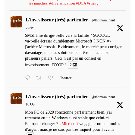
les marchés. #diversification #DCA #swing
L'investisseur (très) particulier
@thomasaurlant
·
5 Fév
$MSFT se dirige-t-elle vers la faillite ? $GOOGL
va-t-elle écraser durablement Microsoft ? NON =>
j'achète Microsoft. Evidemment, le marché peut corriger
davantage, une des solutions peut être un achat sur
plusieurs paliers. Ceci n'est pas un conseil en
investissement! DYOR !
2
Twitter
L'investisseur (très) particulier
@thomasaurlant
·
16 Oct
Mon PC de 2020 fonctionne parfaitement bien, j'ai
rarement eu un Windows aussi stable que celui-ci...
Pourquoi changer ?
#Microsoft
va gagner un peu moins
d'argent mais je ne suis pas très inquiet pour l'avenir !