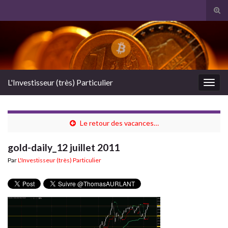
Tog
sear
Search for:
for
L'Investisseur (très) Particulier
Togg
navig
Le retour des vacances…
gold-daily_12 juillet 2011
Par
L'Investisseur (très) Particulier