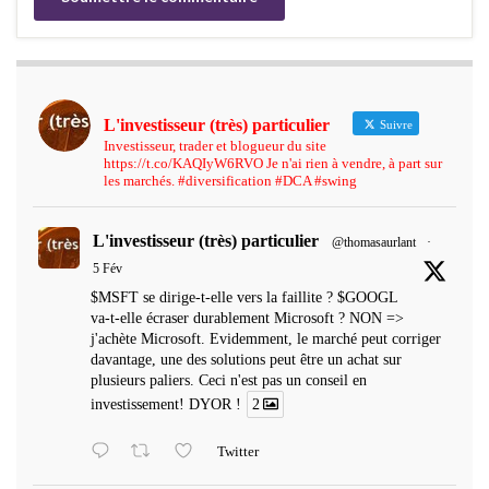
L'investisseur (très) particulier
Suivre
Investisseur, trader et blogueur du site
https://t.co/KAQIyW6RVO Je n'ai rien à vendre, à part sur
les marchés. #diversification #DCA #swing
L'investisseur (très) particulier
@thomasaurlant
·
5 Fév
$MSFT se dirige-t-elle vers la faillite ? $GOOGL
va-t-elle écraser durablement Microsoft ? NON =>
j'achète Microsoft. Evidemment, le marché peut corriger
davantage, une des solutions peut être un achat sur
plusieurs paliers. Ceci n'est pas un conseil en
investissement! DYOR !
2
Twitter