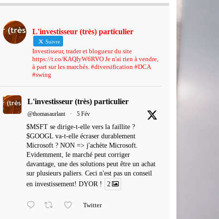
L'investisseur (très) particulier
Suivre
Investisseur, trader et blogueur du site
https://t.co/KAQIyW6RVO Je n'ai rien à vendre,
à part sur les marchés. #diversification #DCA
#swing
L'investisseur (très) particulier
@thomasaurlant
·
5 Fév
$MSFT se dirige-t-elle vers la faillite ?
$GOOGL va-t-elle écraser durablement
Microsoft ? NON => j'achète Microsoft.
Evidemment, le marché peut corriger
davantage, une des solutions peut être un achat
sur plusieurs paliers. Ceci n'est pas un conseil
en investissement! DYOR !
2
Twitter