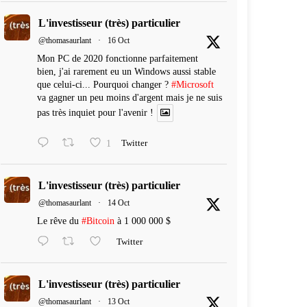
L'investisseur (très) particulier
@thomasaurlant
·
16 Oct
Mon PC de 2020 fonctionne parfaitement
bien, j'ai rarement eu un Windows aussi stable
que celui-ci... Pourquoi changer ?
#Microsoft
va gagner un peu moins d'argent mais je ne suis
pas très inquiet pour l'avenir !
1
Twitter
L'investisseur (très) particulier
@thomasaurlant
·
14 Oct
Le rêve du
#Bitcoin
à 1 000 000 $
Twitter
L'investisseur (très) particulier
@thomasaurlant
·
13 Oct