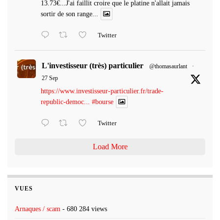
13.73€...J'ai faillit croire que le platine n'allait jamais
sortir de son range...
Twitter
L'investisseur (très) particulier
@thomasaurlant
·
27 Sep
https://www.investisseur-particulier.fr/trade-
republic-democ...
#bourse
Twitter
Load More
VUES
Arnaques / scam
- 680 284 views