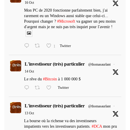
16 Oct
Mon PC de 2020 fonctionne parfaitement bien, j'ai
rarement eu un Windows aussi stable que celui-ci...
Pourquoi changer ?
#Microsoft
va gagner un peu moins
d'argent mais je ne suis pas très inquiet pour l'avenir !
1
Twitter
L'investisseur (très) particulier
@thomasaurlant
·
14 Oct
Le rêve du
#Bitcoin
à 1 000 000 $
Twitter
L'investisseur (très) particulier
@thomasaurlant
·
13 Oct
La bourse où la richesse va des investisseurs
impatients vers les investisseurs patients.
#DCA
mon pru