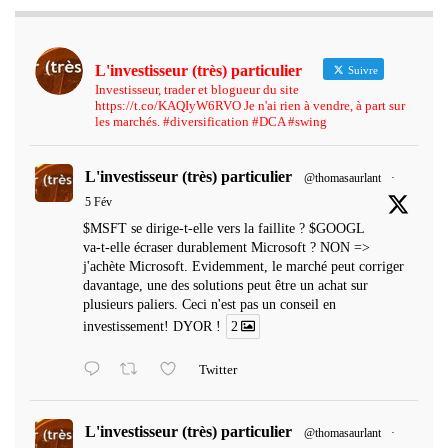
L'investisseur (très) particulier
Suivre
Investisseur, trader et blogueur du site
https://t.co/KAQIyW6RVO Je n'ai rien à vendre, à part sur
les marchés. #diversification #DCA #swing
L'investisseur (très) particulier
@thomasaurlant
·
5 Fév
$MSFT se dirige-t-elle vers la faillite ? $GOOGL
va-t-elle écraser durablement Microsoft ? NON =>
j'achète Microsoft. Evidemment, le marché peut corriger
davantage, une des solutions peut être un achat sur
plusieurs paliers. Ceci n'est pas un conseil en
investissement! DYOR !
2
Twitter
L'investisseur (très) particulier
@thomasaurlant
·