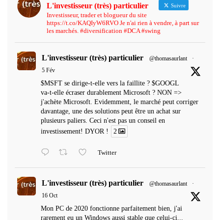
L'investisseur (très) particulier
Suivre
Investisseur, trader et blogueur du site
https://t.co/KAQIyW6RVO Je n'ai rien à vendre, à part sur
les marchés. #diversification #DCA #swing
L'investisseur (très) particulier
@thomasaurlant
·
5 Fév
$MSFT se dirige-t-elle vers la faillite ? $GOOGL
va-t-elle écraser durablement Microsoft ? NON =>
j'achète Microsoft. Evidemment, le marché peut corriger
davantage, une des solutions peut être un achat sur
plusieurs paliers. Ceci n'est pas un conseil en
investissement! DYOR !
2
Twitter
L'investisseur (très) particulier
@thomasaurlant
·
16 Oct
Mon PC de 2020 fonctionne parfaitement bien, j'ai
rarement eu un Windows aussi stable que celui-ci...