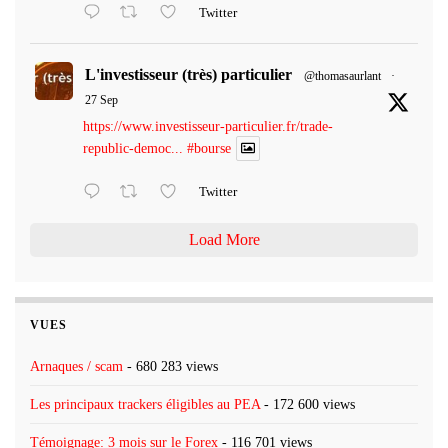
Twitter
L'investisseur (très) particulier
@thomasaurlant
·
27 Sep
https://www.investisseur-particulier.fr/trade-
republic-democ...
#bourse
Twitter
Load More
VUES
Arnaques / scam
- 680 283 views
Les principaux trackers éligibles au PEA
- 172 600 views
Témoignage: 3 mois sur le Forex
- 116 701 views