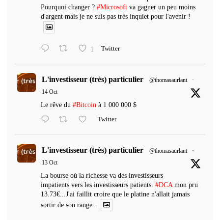
Pourquoi changer ?
#Microsoft
va gagner un peu moins
d'argent mais je ne suis pas très inquiet pour l'avenir !
1
Twitter
L'investisseur (très) particulier
@thomasaurlant
·
14 Oct
Le rêve du
#Bitcoin
à 1 000 000 $
Twitter
L'investisseur (très) particulier
@thomasaurlant
·
13 Oct
La bourse où la richesse va des investisseurs
impatients vers les investisseurs patients.
#DCA
mon pru
13.73€...J'ai faillit croire que le platine n'allait jamais
sortir de son range...