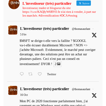
L'investisseur (très) particulier
Suivre
Investisseur, trader et blogueur du site
https://t.co/KAQIyW6RVO Je n'ai rien à vendre, à part sur
les marchés. #diversification #DCA #swing
L'investisseur (très) particulier
@thomasaurlant
·
5 Fév
$MSFT se dirige-t-elle vers la faillite ? $GOOGL
va-t-elle écraser durablement Microsoft ? NON =>
j'achète Microsoft. Evidemment, le marché peut corriger
davantage, une des solutions peut être un achat sur
plusieurs paliers. Ceci n'est pas un conseil en
investissement! DYOR !
2
Twitter
L'investisseur (très) particulier
@thomasaurlant
·
16 Oct
Mon PC de 2020 fonctionne parfaitement bien, j'ai
rarement eu un Windows aussi stable que celui-ci...