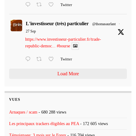
Twitter
L'investisseur (très) particulier
@thomasaurlant
·
27 Sep
https://www.investisseur-particulier.fr/trade-
republic-democ...
#bourse
Twitter
Load More
VUES
Arnaques / scam
- 680 288 views
Les principaux trackers éligibles au PEA
- 172 605 views
Témoignage: 3 mois sur le Forex
- 116 704 views