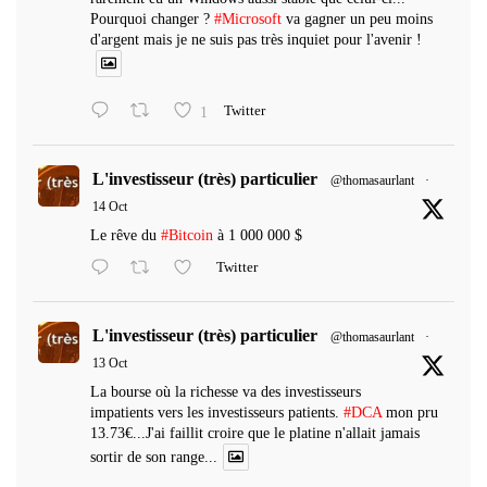
Pourquoi changer ?
#Microsoft
va gagner un peu moins
d'argent mais je ne suis pas très inquiet pour l'avenir !
1
Twitter
L'investisseur (très) particulier
@thomasaurlant
·
14 Oct
Le rêve du
#Bitcoin
à 1 000 000 $
Twitter
L'investisseur (très) particulier
@thomasaurlant
·
13 Oct
La bourse où la richesse va des investisseurs
impatients vers les investisseurs patients.
#DCA
mon pru
13.73€...J'ai faillit croire que le platine n'allait jamais
sortir de son range...