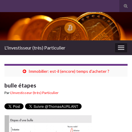
Tog
sear
Search for:
for
L'Investisseur (très) Particulier
Togg
navig
Immobilier: est-il (encore) temps d’acheter ?
bulle étapes
Par
L'Investisseur (très) Particulier