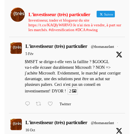
L'investisseur (très) particulier
Suivre
Investisseur, trader et blogueur du site
https://t.co/KAQIyW6RVO Je n'ai rien à vendre, à part sur
les marchés. #diversification #DCA #swing
L'investisseur (très) particulier
@thomasaurlant
·
5 Fév
$MSFT se dirige-t-elle vers la faillite ? $GOOGL
va-t-elle écraser durablement Microsoft ? NON =>
j'achète Microsoft. Evidemment, le marché peut corriger
davantage, une des solutions peut être un achat sur
plusieurs paliers. Ceci n'est pas un conseil en
investissement! DYOR !
2
Twitter
L'investisseur (très) particulier
@thomasaurlant
·
16 Oct