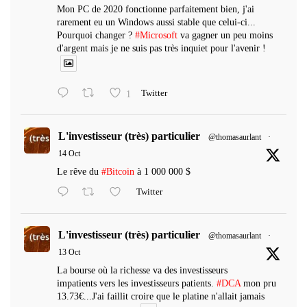
Mon PC de 2020 fonctionne parfaitement bien, j'ai
rarement eu un Windows aussi stable que celui-ci...
Pourquoi changer ?
#Microsoft
va gagner un peu moins
d'argent mais je ne suis pas très inquiet pour l'avenir !
1
Twitter
L'investisseur (très) particulier
@thomasaurlant
·
14 Oct
Le rêve du
#Bitcoin
à 1 000 000 $
Twitter
L'investisseur (très) particulier
@thomasaurlant
·
13 Oct
La bourse où la richesse va des investisseurs
impatients vers les investisseurs patients.
#DCA
mon pru
13.73€...J'ai faillit croire que le platine n'allait jamais