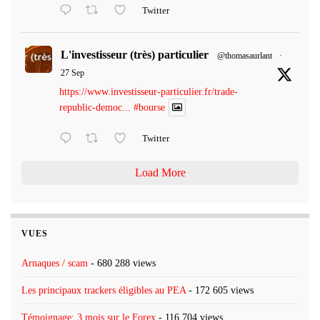
Twitter
L'investisseur (très) particulier
@thomasaurlant
·
27 Sep
https://www.investisseur-particulier.fr/trade-
republic-democ...
#bourse
Twitter
Load More
VUES
Arnaques / scam
- 680 288 views
Les principaux trackers éligibles au PEA
- 172 605 views
Témoignage: 3 mois sur le Forex
- 116 704 views