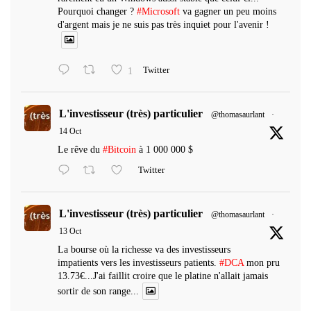
Pourquoi changer ?
#Microsoft
va gagner un peu moins
d'argent mais je ne suis pas très inquiet pour l'avenir !
1
Twitter
L'investisseur (très) particulier
@thomasaurlant
·
14 Oct
Le rêve du
#Bitcoin
à 1 000 000 $
Twitter
L'investisseur (très) particulier
@thomasaurlant
·
13 Oct
La bourse où la richesse va des investisseurs
impatients vers les investisseurs patients.
#DCA
mon pru
13.73€...J'ai faillit croire que le platine n'allait jamais
sortir de son range...