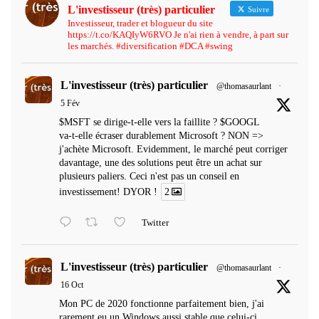
L'investisseur (très) particulier
Suivre
Investisseur, trader et blogueur du site
https://t.co/KAQIyW6RVO Je n'ai rien à vendre, à part sur
les marchés. #diversification #DCA #swing
L'investisseur (très) particulier
@thomasaurlant
·
5 Fév
$MSFT se dirige-t-elle vers la faillite ? $GOOGL
va-t-elle écraser durablement Microsoft ? NON =>
j'achète Microsoft. Evidemment, le marché peut corriger
davantage, une des solutions peut être un achat sur
plusieurs paliers. Ceci n'est pas un conseil en
investissement! DYOR !
2
Twitter
L'investisseur (très) particulier
@thomasaurlant
·
16 Oct
Mon PC de 2020 fonctionne parfaitement bien, j'ai
rarement eu un Windows aussi stable que celui-ci...