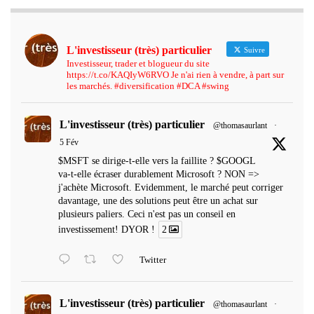
L'investisseur (très) particulier
Suivre
Investisseur, trader et blogueur du site
https://t.co/KAQIyW6RVO Je n'ai rien à vendre, à part sur
les marchés. #diversification #DCA #swing
L'investisseur (très) particulier
@thomasaurlant
·
5 Fév
$MSFT se dirige-t-elle vers la faillite ? $GOOGL
va-t-elle écraser durablement Microsoft ? NON =>
j'achète Microsoft. Evidemment, le marché peut corriger
davantage, une des solutions peut être un achat sur
plusieurs paliers. Ceci n'est pas un conseil en
investissement! DYOR !
2
Twitter
L'investisseur (très) particulier
@thomasaurlant
·