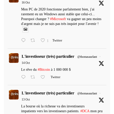
16 Oct
Mon PC de 2020 fonctionne parfaitement bien, j'ai
rarement eu un Windows aussi stable que celui-ci...
Pourquoi changer ?
#Microsoft
va gagner un peu moins
d'argent mais je ne suis pas très inquiet pour l'avenir !
1
Twitter
L'investisseur (très) particulier
@thomasaurlant
·
14 Oct
Le rêve du
#Bitcoin
à 1 000 000 $
Twitter
L'investisseur (très) particulier
@thomasaurlant
·
13 Oct
La bourse où la richesse va des investisseurs
impatients vers les investisseurs patients.
#DCA
mon pru