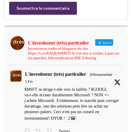
L'investisseur (très) particulier
Suivre
Investisseur, trader et blogueur du site
https://t.co/KAQIyW6RVO Je n'ai rien à vendre, à part sur
les marchés. #diversification #DCA #swing
L'investisseur (très) particulier
@thomasaurlant
·
5 Fév
$MSFT se dirige-t-elle vers la faillite ? $GOOGL
va-t-elle écraser durablement Microsoft ? NON =>
j'achète Microsoft. Evidemment, le marché peut corriger
davantage, une des solutions peut être un achat sur
plusieurs paliers. Ceci n'est pas un conseil en
investissement! DYOR !
2
Twitter