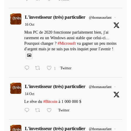
L'investisseur (très) particulier
@thomasaurlant
·
16 Oct
Mon PC de 2020 fonctionne parfaitement bien, j'ai
rarement eu un Windows aussi stable que celui-ci...
Pourquoi changer ?
#Microsoft
va gagner un peu moins
d'argent mais je ne suis pas très inquiet pour l'avenir !
1
Twitter
L'investisseur (très) particulier
@thomasaurlant
·
14 Oct
Le rêve du
#Bitcoin
à 1 000 000 $
Twitter
L'investisseur (très) particulier
@thomasaurlant
·