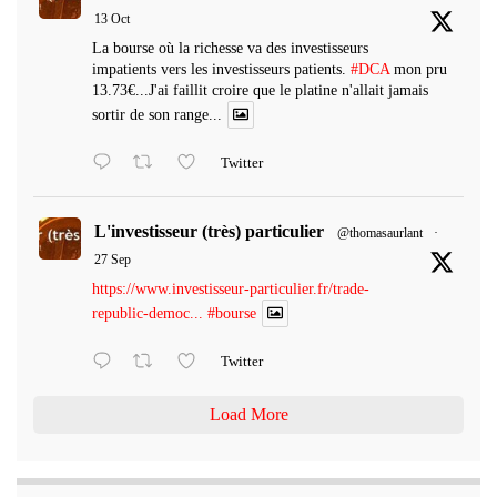
13 Oct
La bourse où la richesse va des investisseurs
impatients vers les investisseurs patients.
#DCA
mon pru
13.73€...J'ai faillit croire que le platine n'allait jamais
sortir de son range...
Twitter
L'investisseur (très) particulier
@thomasaurlant
·
27 Sep
https://www.investisseur-particulier.fr/trade-
republic-democ...
#bourse
Twitter
Load More