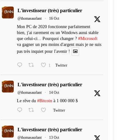
L'investisseur (très) particulier
@thomasaurlant
·
16 Oct
Mon PC de 2020 fonctionne parfaitement
bien, j'ai rarement eu un Windows aussi stable
que celui-ci... Pourquoi changer ?
#Microsoft
va gagner un peu moins d'argent mais je ne suis
pas très inquiet pour l'avenir !
1
Twitter
L'investisseur (très) particulier
@thomasaurlant
·
14 Oct
Le rêve du
#Bitcoin
à 1 000 000 $
Twitter
L'investisseur (très) particulier
@thomasaurlant
·
13 Oct