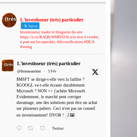
L'investisseur (très) particulier
Suivre
Investisseur, trader et blogueur du site
https://t.co/KAQIyW6RVO Je n'ai rien à vendre,
à part sur les marchés. #diversification #DCA
#swing
L'investisseur (très) particulier
@thomasaurlant
·
5 Fév
$MSFT se dirige-t-elle vers la faillite ?
$GOOGL va-t-elle écraser durablement
Microsoft ? NON => j'achète Microsoft.
Evidemment, le marché peut corriger
davantage, une des solutions peut être un achat
sur plusieurs paliers. Ceci n'est pas un conseil
en investissement! DYOR !
2
Twitter