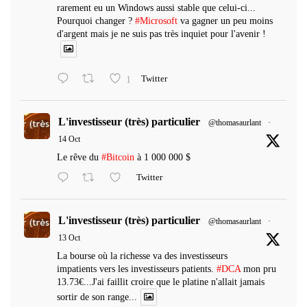
rarement eu un Windows aussi stable que celui-ci...
Pourquoi changer ?
#Microsoft
va gagner un peu moins
d'argent mais je ne suis pas très inquiet pour l'avenir !
1
Twitter
L'investisseur (très) particulier
@thomasaurlant
·
14 Oct
Le rêve du
#Bitcoin
à 1 000 000 $
Twitter
L'investisseur (très) particulier
@thomasaurlant
·
13 Oct
La bourse où la richesse va des investisseurs
impatients vers les investisseurs patients.
#DCA
mon pru
13.73€...J'ai faillit croire que le platine n'allait jamais
sortir de son range...