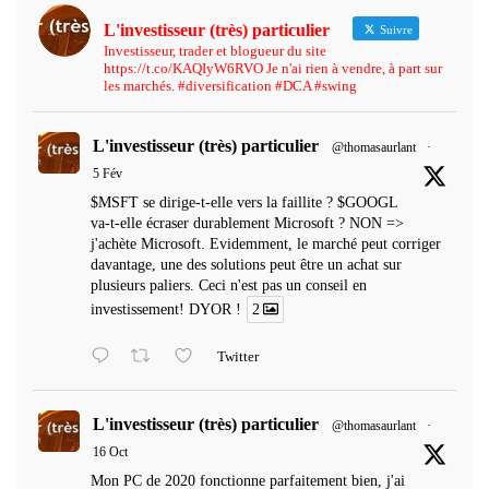
L'investisseur (très) particulier
Suivre
Investisseur, trader et blogueur du site
https://t.co/KAQIyW6RVO Je n'ai rien à vendre, à part sur
les marchés. #diversification #DCA #swing
L'investisseur (très) particulier
@thomasaurlant
·
5 Fév
$MSFT se dirige-t-elle vers la faillite ? $GOOGL
va-t-elle écraser durablement Microsoft ? NON =>
j'achète Microsoft. Evidemment, le marché peut corriger
davantage, une des solutions peut être un achat sur
plusieurs paliers. Ceci n'est pas un conseil en
investissement! DYOR !
2
Twitter
L'investisseur (très) particulier
@thomasaurlant
·
16 Oct
Mon PC de 2020 fonctionne parfaitement bien, j'ai