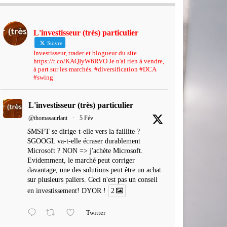
L'investisseur (très) particulier
Suivre
Investisseur, trader et blogueur du site
https://t.co/KAQIyW6RVO Je n'ai rien à vendre,
à part sur les marchés. #diversification #DCA
#swing
L'investisseur (très) particulier
@thomasaurlant
·
5 Fév
$MSFT se dirige-t-elle vers la faillite ?
$GOOGL va-t-elle écraser durablement
Microsoft ? NON => j'achète Microsoft.
Evidemment, le marché peut corriger
davantage, une des solutions peut être un achat
sur plusieurs paliers. Ceci n'est pas un conseil
en investissement! DYOR !
2
Twitter