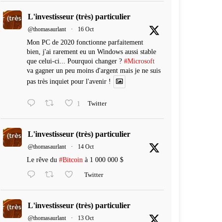
L'investisseur (très) particulier
@thomasaurlant
·
16 Oct
Mon PC de 2020 fonctionne parfaitement
bien, j'ai rarement eu un Windows aussi stable
que celui-ci... Pourquoi changer ?
#Microsoft
va gagner un peu moins d'argent mais je ne suis
pas très inquiet pour l'avenir !
1
Twitter
L'investisseur (très) particulier
@thomasaurlant
·
14 Oct
Le rêve du
#Bitcoin
à 1 000 000 $
Twitter
L'investisseur (très) particulier
@thomasaurlant
·
13 Oct