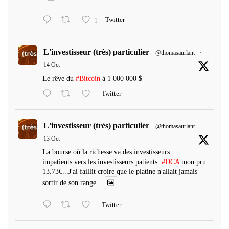
1
Twitter
L'investisseur (très) particulier
@thomasaurlant
·
14 Oct
Le rêve du
#Bitcoin
à 1 000 000 $
Twitter
L'investisseur (très) particulier
@thomasaurlant
·
13 Oct
La bourse où la richesse va des investisseurs
impatients vers les investisseurs patients.
#DCA
mon pru
13.73€...J'ai faillit croire que le platine n'allait jamais
sortir de son range...
Twitter