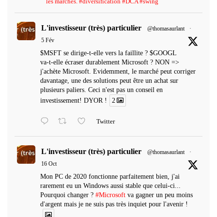
les marchés. #diversification #DCA #swing
L'investisseur (très) particulier
@thomasaurlant
·
5 Fév
$MSFT se dirige-t-elle vers la faillite ? $GOOGL
va-t-elle écraser durablement Microsoft ? NON =>
j'achète Microsoft. Evidemment, le marché peut corriger
davantage, une des solutions peut être un achat sur
plusieurs paliers. Ceci n'est pas un conseil en
investissement! DYOR !
2
Twitter
L'investisseur (très) particulier
@thomasaurlant
·
16 Oct
Mon PC de 2020 fonctionne parfaitement bien, j'ai
rarement eu un Windows aussi stable que celui-ci...
Pourquoi changer ?
#Microsoft
va gagner un peu moins
d'argent mais je ne suis pas très inquiet pour l'avenir !