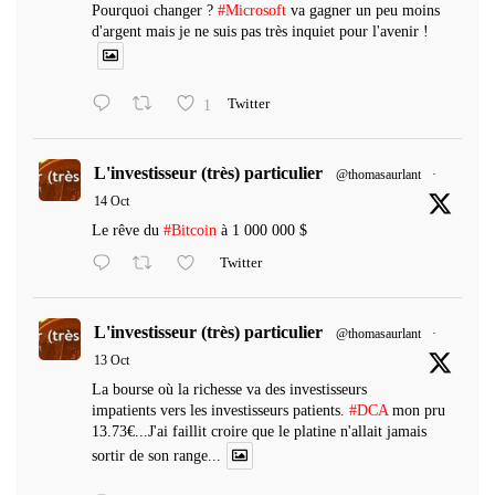
Pourquoi changer ?
#Microsoft
va gagner un peu moins
d'argent mais je ne suis pas très inquiet pour l'avenir !
1
Twitter
L'investisseur (très) particulier
@thomasaurlant
·
14 Oct
Le rêve du
#Bitcoin
à 1 000 000 $
Twitter
L'investisseur (très) particulier
@thomasaurlant
·
13 Oct
La bourse où la richesse va des investisseurs
impatients vers les investisseurs patients.
#DCA
mon pru
13.73€...J'ai faillit croire que le platine n'allait jamais
sortir de son range...