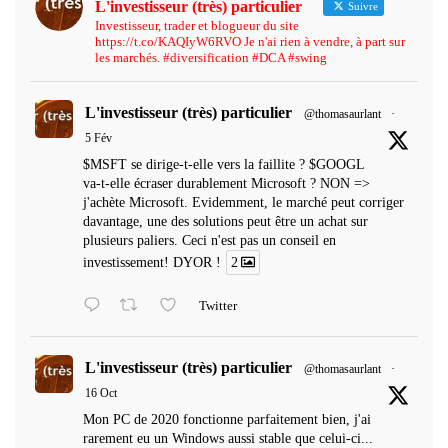
L'investisseur (très) particulier
Suivre
Investisseur, trader et blogueur du site
https://t.co/KAQIyW6RVO Je n'ai rien à vendre, à part sur
les marchés. #diversification #DCA #swing
L'investisseur (très) particulier
@thomasaurlant
·
5 Fév
$MSFT se dirige-t-elle vers la faillite ? $GOOGL
va-t-elle écraser durablement Microsoft ? NON =>
j'achète Microsoft. Evidemment, le marché peut corriger
davantage, une des solutions peut être un achat sur
plusieurs paliers. Ceci n'est pas un conseil en
investissement! DYOR !
2
Twitter
L'investisseur (très) particulier
@thomasaurlant
·
16 Oct
Mon PC de 2020 fonctionne parfaitement bien, j'ai
rarement eu un Windows aussi stable que celui-ci...