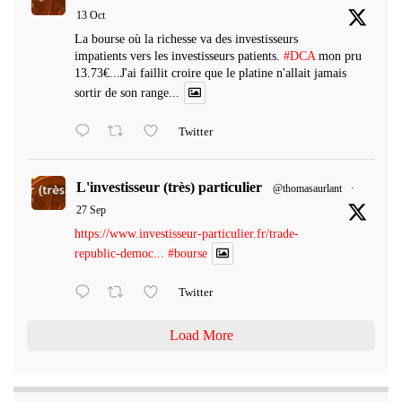
13 Oct
La bourse où la richesse va des investisseurs
impatients vers les investisseurs patients.
#DCA
mon pru
13.73€...J'ai faillit croire que le platine n'allait jamais
sortir de son range...
Twitter
L'investisseur (très) particulier
@thomasaurlant
·
27 Sep
https://www.investisseur-particulier.fr/trade-
republic-democ...
#bourse
Twitter
Load More