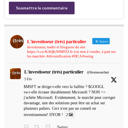
L'investisseur (très) particulier
Suivre
Investisseur, trader et blogueur du site
https://t.co/KAQIyW6RVO Je n'ai rien à vendre, à part sur
les marchés. #diversification #DCA #swing
L'investisseur (très) particulier
@thomasaurlant
·
5 Fév
$MSFT se dirige-t-elle vers la faillite ? $GOOGL
va-t-elle écraser durablement Microsoft ? NON =>
j'achète Microsoft. Evidemment, le marché peut corriger
davantage, une des solutions peut être un achat sur
plusieurs paliers. Ceci n'est pas un conseil en
investissement! DYOR !
2
Twitter