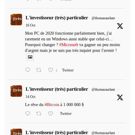
L'investisseur (très) particulier
@thomasaurlant
·
16 Oct
Mon PC de 2020 fonctionne parfaitement bien, j'ai
rarement eu un Windows aussi stable que celui-ci...
Pourquoi changer ?
#Microsoft
va gagner un peu moins
d'argent mais je ne suis pas très inquiet pour l'avenir !
1
Twitter
L'investisseur (très) particulier
@thomasaurlant
·
14 Oct
Le rêve du
#Bitcoin
à 1 000 000 $
Twitter
L'investisseur (très) particulier
@thomasaurlant
·