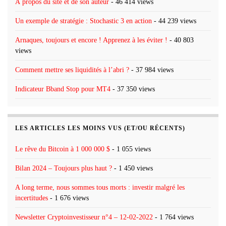
À propos du site et de son auteur
- 46 414 views
Un exemple de stratégie : Stochastic 3 en action
- 44 239 views
Arnaques, toujours et encore ! Apprenez à les éviter !
- 40 803
views
Comment mettre ses liquidités à l’abri ?
- 37 984 views
Indicateur Bband Stop pour MT4
- 37 350 views
LES ARTICLES LES MOINS VUS (ET/OU RÉCENTS)
Le rêve du Bitcoin à 1 000 000 $
- 1 055 views
Bilan 2024 – Toujours plus haut ?
- 1 450 views
A long terme, nous sommes tous morts : investir malgré les
incertitudes
- 1 676 views
Newsletter Cryptoinvestisseur n°4 – 12-02-2022
- 1 764 views