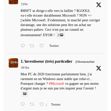
5 Fév
$MSFT se dirige-t-elle vers la faillite ? $GOOGL
va-t-elle écraser durablement Microsoft ? NON =>
j'achète Microsoft. Evidemment, le marché peut corriger
davantage, une des solutions peut être un achat sur
plusieurs paliers. Ceci n'est pas un conseil en
investissement! DYOR !
2
Twitter
L'investisseur (très) particulier
@thomasaurlant
·
16 Oct
Mon PC de 2020 fonctionne parfaitement bien, j'ai
rarement eu un Windows aussi stable que celui-ci...
Pourquoi changer ?
#Microsoft
va gagner un peu moins
d'argent mais je ne suis pas très inquiet pour l'avenir !
1
Twitter