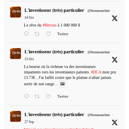
L'investisseur (très) particulier
@thomasaurlant
·
14 Oct
Le rêve du
#Bitcoin
à 1 000 000 $
Twitter
L'investisseur (très) particulier
@thomasaurlant
·
13 Oct
La bourse où la richesse va des investisseurs
impatients vers les investisseurs patients.
#DCA
mon pru
13.73€...J'ai faillit croire que le platine n'allait jamais
sortir de son range...
Twitter
L'investisseur (très) particulier
@thomasaurlant
·
27 Sep