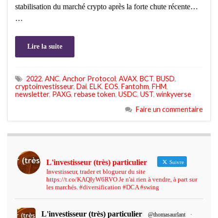
stabilisation du marché crypto après la forte chute récente…
…
Lire la suite
2022
,
ANC
,
Anchor Protocol
,
AVAX
,
BCT
,
BUSD
,
cryptoinvestisseur
,
Dai
,
ELK
,
EOS
,
Fantohm
,
FHM
,
newsletter
,
PAXG
,
rebase token
,
USDC
,
UST
,
winkyverse
Faire un commentaire
L'investisseur (très) particulier
Suivre
Investisseur, trader et blogueur du site
https://t.co/KAQIyW6RVO Je n'ai rien à vendre, à part sur
les marchés. #diversification #DCA #swing
L'investisseur (très) particulier
@thomasaurlant
·