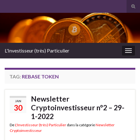
Tog
sear
Search for:
for
L'Investisseur (très) Particulier
Togg
navig
TAG:
REBASE TOKEN
Newsletter
JAN
30
Cryptoinvestisseur n°2 – 29-
1-2022
De
L'Investisseur (très) Particulier
dans la catégorie
Newsletter
Cryptoinvestisseur