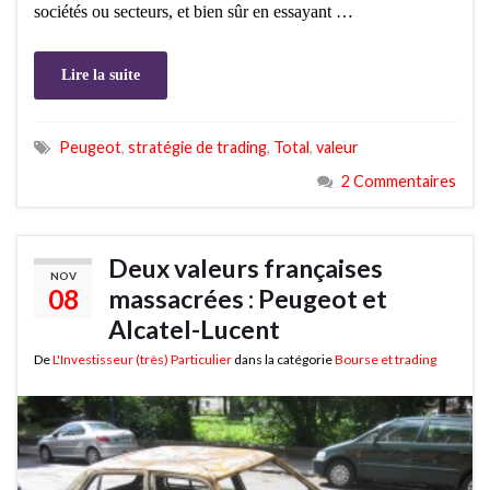
sociétés ou secteurs, et bien sûr en essayant …
Lire la suite
Peugeot
,
stratégie de trading
,
Total
,
valeur
2 Commentaires
Deux valeurs françaises
NOV
08
massacrées : Peugeot et
Alcatel-Lucent
De
L'Investisseur (très) Particulier
dans la catégorie
Bourse et trading