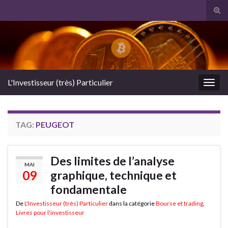
Tog
sear
Search for:
for
L'Investisseur (très) Particulier
Togg
navig
TAG:
PEUGEOT
Des limites de l’analyse
MAI
09
graphique, technique et
fondamentale
De
L'Investisseur (très) Particulier
dans la catégorie
Bourse et trading
,
Livres pour l'investisseur