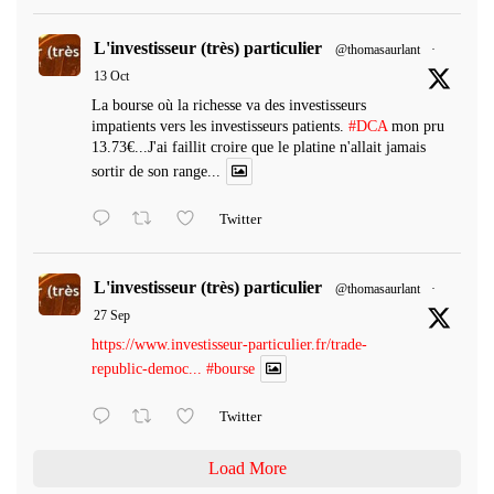
L'investisseur (très) particulier
@thomasaurlant
·
13 Oct
La bourse où la richesse va des investisseurs
impatients vers les investisseurs patients.
#DCA
mon pru
13.73€...J'ai faillit croire que le platine n'allait jamais
sortir de son range...
Twitter
L'investisseur (très) particulier
@thomasaurlant
·
27 Sep
https://www.investisseur-particulier.fr/trade-
republic-democ...
#bourse
Twitter
Load More