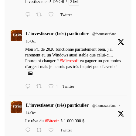
investissement! DYOR !
2
Twitter
L'investisseur (très) particulier
@thomasaurlant
·
16 Oct
Mon PC de 2020 fonctionne parfaitement bien, j'ai
rarement eu un Windows aussi stable que celui-ci...
Pourquoi changer ?
#Microsoft
va gagner un peu moins
d'argent mais je ne suis pas très inquiet pour l'avenir !
1
Twitter
L'investisseur (très) particulier
@thomasaurlant
·
14 Oct
Le rêve du
#Bitcoin
à 1 000 000 $
Twitter