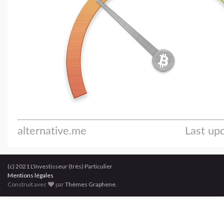
(c) 2021 L'Investisseur (très) Particulier
Mentions légales
Construit avec
par
Thèmes Graphene
.