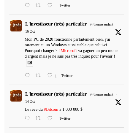
Twitter
L'investisseur (très) particulier
@thomasaurlant
·
16 Oct
Mon PC de 2020 fonctionne parfaitement bien, j'ai
rarement eu un Windows aussi stable que celui-ci...
Pourquoi changer ?
#Microsoft
va gagner un peu moins
d'argent mais je ne suis pas très inquiet pour l'avenir !
1
Twitter
L'investisseur (très) particulier
@thomasaurlant
·
14 Oct
Le rêve du
#Bitcoin
à 1 000 000 $
Twitter