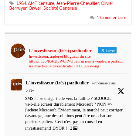
1984
,
AMF
,
censure
,
Jean-Pierre Chevallier
,
Olivier
Berruyer
,
Orwell
,
Société Générale
1 Commentaire
L'investisseur (très) particulier
Suivre
Investisseur, trader et blogueur du site
https://t.co/KAQIyW6RVO Je n'ai rien à vendre, à part sur
les marchés. #diversification #DCA #swing
L'investisseur (très) particulier
@thomasaurlant
·
5 Fév
$MSFT se dirige-t-elle vers la faillite ? $GOOGL
va-t-elle écraser durablement Microsoft ? NON =>
j'achète Microsoft. Evidemment, le marché peut corriger
davantage, une des solutions peut être un achat sur
plusieurs paliers. Ceci n'est pas un conseil en
investissement! DYOR !
2