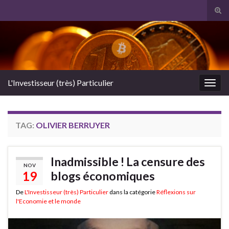
Tog
sear
Search for:
for
L'Investisseur (très) Particulier
Togg
navig
TAG:
OLIVIER BERRUYER
Inadmissible ! La censure des
NOV
19
blogs économiques
De
L'Investisseur (très) Particulier
dans la catégorie
Réflexions sur
l'Economie et le monde