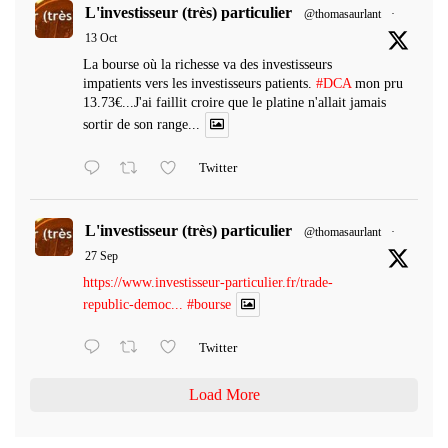
L'investisseur (très) particulier
@thomasaurlant
·
13 Oct
La bourse où la richesse va des investisseurs
impatients vers les investisseurs patients.
#DCA
mon pru
13.73€...J'ai faillit croire que le platine n'allait jamais
sortir de son range...
Twitter
L'investisseur (très) particulier
@thomasaurlant
·
27 Sep
https://www.investisseur-particulier.fr/trade-
republic-democ...
#bourse
Twitter
Load More