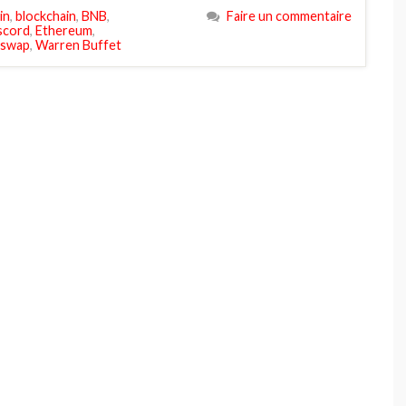
in
,
blockchain
,
BNB
,
Faire un commentaire
scord
,
Ethereum
,
eswap
,
Warren Buffet