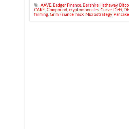
AAVE
,
Badger Finance
,
Bershire Hathaway
,
Bitco
CAKE
,
Compound
,
cryptomonnaies
,
Curve
,
DeFi
,
Di
farming
,
Grim Finance
,
hack
,
Microstrategy
,
Pancak