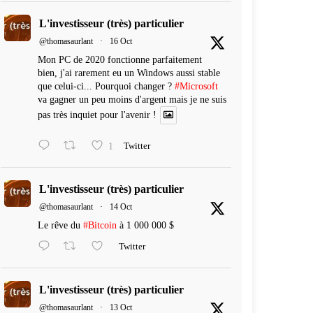
L'investisseur (très) particulier
@thomasaurlant
·
16 Oct
Mon PC de 2020 fonctionne parfaitement
bien, j'ai rarement eu un Windows aussi stable
que celui-ci... Pourquoi changer ?
#Microsoft
va gagner un peu moins d'argent mais je ne suis
pas très inquiet pour l'avenir !
1
Twitter
L'investisseur (très) particulier
@thomasaurlant
·
14 Oct
Le rêve du
#Bitcoin
à 1 000 000 $
Twitter
L'investisseur (très) particulier
@thomasaurlant
·
13 Oct