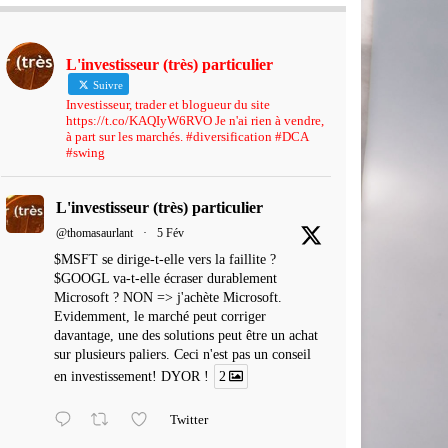
L'investisseur (très) particulier
Suivre
Investisseur, trader et blogueur du site
https://t.co/KAQIyW6RVO Je n'ai rien à vendre,
à part sur les marchés. #diversification #DCA
#swing
L'investisseur (très) particulier
@thomasaurlant
·
5 Fév
$MSFT se dirige-t-elle vers la faillite ?
$GOOGL va-t-elle écraser durablement
Microsoft ? NON => j'achète Microsoft.
Evidemment, le marché peut corriger
davantage, une des solutions peut être un achat
sur plusieurs paliers. Ceci n'est pas un conseil
en investissement! DYOR !
2
Twitter