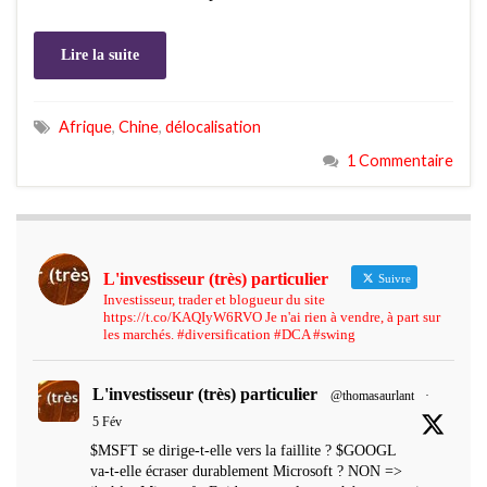
Lire la suite
Afrique
,
Chine
,
délocalisation
1 Commentaire
L'investisseur (très) particulier
Suivre
Investisseur, trader et blogueur du site
https://t.co/KAQIyW6RVO Je n'ai rien à vendre, à part sur
les marchés. #diversification #DCA #swing
L'investisseur (très) particulier
@thomasaurlant
·
5 Fév
$MSFT se dirige-t-elle vers la faillite ? $GOOGL
va-t-elle écraser durablement Microsoft ? NON =>