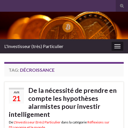
Tog
sear
Search for:
for
L'Investisseur (très) Particulier
Togg
navig
TAG:
DÉCROISSANCE
De la nécessité de prendre en
AVR
21
compte les hypothèses
alarmistes pour investir
intelligement
De
L'Investisseur (très) Particulier
dans la catégorie
Réflexions sur
l'Economie et le monde