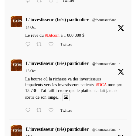
1
Twitter
L'investisseur (très) particulier
@thomasaurlant
·
14 Oct
Le rêve du
#Bitcoin
à 1 000 000 $
Twitter
L'investisseur (très) particulier
@thomasaurlant
·
13 Oct
La bourse où la richesse va des investisseurs
impatients vers les investisseurs patients.
#DCA
mon pru
13.73€...J'ai faillit croire que le platine n'allait jamais
sortir de son range...
Twitter
L'investisseur (très) particulier
@thomasaurlant
·