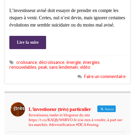
L’investisseur avisé doit essayer de prendre en compte les
risques à venir. Certes, nul n’est devin, mais ignorer certaines
évolutions me semble suicidaire ou du moins mal avisé.
Lire la suite
croissance
,
décroissance
,
énergie
,
énergies
renouvelables
,
peak
,
sans lendemain
,
vidéo
Faire un commentaire
L'investisseur (très) particulier
Suivre
Investisseur, trader et blogueur du site
https://t.co/KAQIyW6RVO Je n'ai rien à vendre, à part sur
les marchés. #diversification #DCA #swing