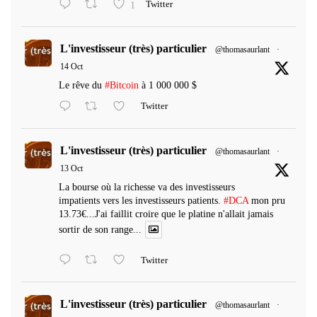
1
Twitter
L'investisseur (très) particulier
@thomasaurlant
·
14 Oct
Le rêve du
#Bitcoin
à 1 000 000 $
Twitter
L'investisseur (très) particulier
@thomasaurlant
·
13 Oct
La bourse où la richesse va des investisseurs
impatients vers les investisseurs patients.
#DCA
mon pru
13.73€...J'ai faillit croire que le platine n'allait jamais
sortir de son range...
Twitter
L'investisseur (très) particulier
@thomasaurlant
·