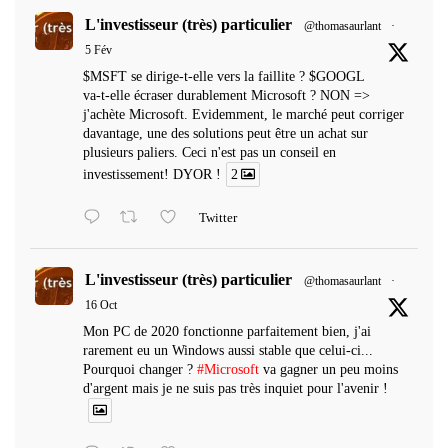
L'investisseur (très) particulier
@thomasaurlant
·
5 Fév
$MSFT se dirige-t-elle vers la faillite ? $GOOGL
va-t-elle écraser durablement Microsoft ? NON =>
j'achète Microsoft. Evidemment, le marché peut corriger
davantage, une des solutions peut être un achat sur
plusieurs paliers. Ceci n'est pas un conseil en
investissement! DYOR !
2
Twitter
L'investisseur (très) particulier
@thomasaurlant
·
16 Oct
Mon PC de 2020 fonctionne parfaitement bien, j'ai
rarement eu un Windows aussi stable que celui-ci...
Pourquoi changer ?
#Microsoft
va gagner un peu moins
d'argent mais je ne suis pas très inquiet pour l'avenir !