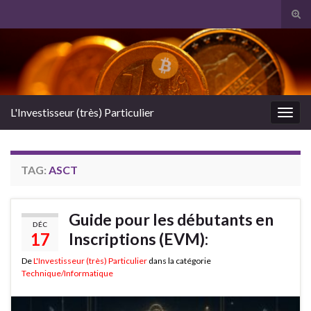
Tog
sear
Search for:
for
L'Investisseur (très) Particulier
Togg
navig
TAG:
ASCT
Guide pour les débutants en
DÉC
17
Inscriptions (EVM):
De
L'Investisseur (très) Particulier
dans la catégorie
Technique/Informatique