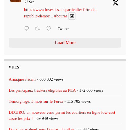
27 Sep
https://www.investisseur-particulier.fr/trade-
republic-democ...
#bourse
Twitter
Load More
VUES
Arnaques / scam
- 680 302 views
Les principaux trackers éligibles au PEA
- 172 606 views
Témoignage: 3 mois sur le Forex
- 116 705 views
DEGIRO, un nouveau venu parmi les courtiers en ligne low-cost
casse les prix !
- 69 949 views
Deux ans et demi avec Degiro : le bilan
- 53 347 views