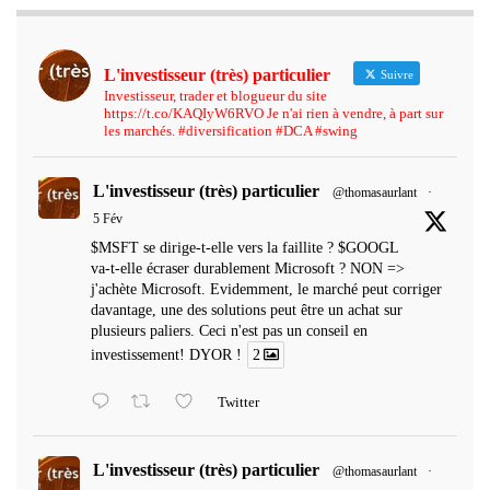
L'investisseur (très) particulier
Suivre
Investisseur, trader et blogueur du site
https://t.co/KAQIyW6RVO Je n'ai rien à vendre, à part sur
les marchés. #diversification #DCA #swing
L'investisseur (très) particulier
@thomasaurlant
·
5 Fév
$MSFT se dirige-t-elle vers la faillite ? $GOOGL
va-t-elle écraser durablement Microsoft ? NON =>
j'achète Microsoft. Evidemment, le marché peut corriger
davantage, une des solutions peut être un achat sur
plusieurs paliers. Ceci n'est pas un conseil en
investissement! DYOR !
2
Twitter
L'investisseur (très) particulier
@thomasaurlant
·