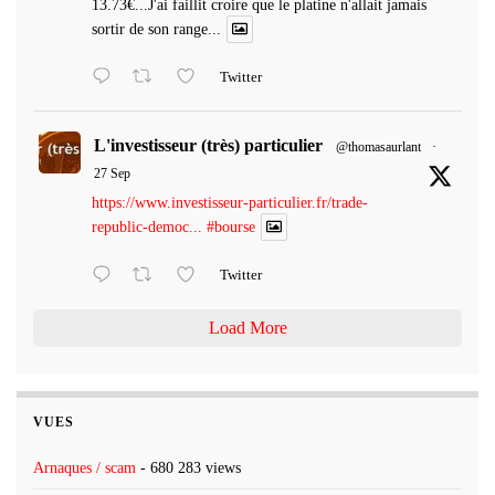
13.73€...J'ai faillit croire que le platine n'allait jamais
sortir de son range...
Twitter
L'investisseur (très) particulier
@thomasaurlant
·
27 Sep
https://www.investisseur-particulier.fr/trade-
republic-democ...
#bourse
Twitter
Load More
VUES
Arnaques / scam
- 680 283 views