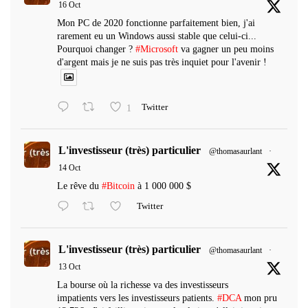
16 Oct
Mon PC de 2020 fonctionne parfaitement bien, j'ai
rarement eu un Windows aussi stable que celui-ci...
Pourquoi changer ?
#Microsoft
va gagner un peu moins
d'argent mais je ne suis pas très inquiet pour l'avenir !
1
Twitter
L'investisseur (très) particulier
@thomasaurlant
·
14 Oct
Le rêve du
#Bitcoin
à 1 000 000 $
Twitter
L'investisseur (très) particulier
@thomasaurlant
·
13 Oct
La bourse où la richesse va des investisseurs
impatients vers les investisseurs patients.
#DCA
mon pru