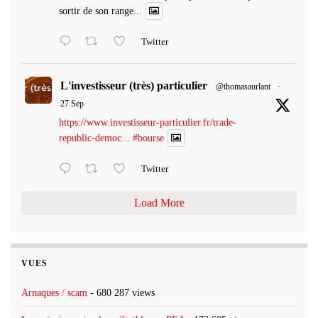
sortir de son range...
Twitter
L'investisseur (très) particulier
@thomasaurlant
·
27 Sep
https://www.investisseur-particulier.fr/trade-
republic-democ...
#bourse
Twitter
Load More
VUES
Arnaques / scam
- 680 287 views