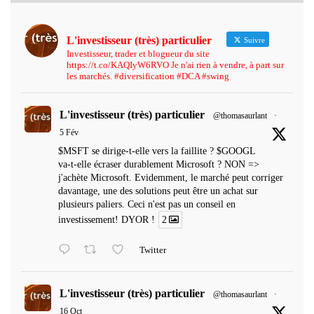
L'investisseur (très) particulier
Suivre
Investisseur, trader et blogueur du site
https://t.co/KAQIyW6RVO Je n'ai rien à vendre, à part sur
les marchés. #diversification #DCA #swing
L'investisseur (très) particulier
@thomasaurlant
·
5 Fév
$MSFT se dirige-t-elle vers la faillite ? $GOOGL
va-t-elle écraser durablement Microsoft ? NON =>
j'achète Microsoft. Evidemment, le marché peut corriger
davantage, une des solutions peut être un achat sur
plusieurs paliers. Ceci n'est pas un conseil en
investissement! DYOR !
2
Twitter
L'investisseur (très) particulier
@thomasaurlant
·
16 Oct