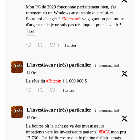
Mon PC de 2020 fonctionne parfaitement bien, j'ai
rarement eu un Windows aussi stable que celui-ci...
Pourquoi changer ?
#Microsoft
va gagner un peu moins
d'argent mais je ne suis pas très inquiet pour l'avenir !
1
Twitter
L'investisseur (très) particulier
@thomasaurlant
·
14 Oct
Le rêve du
#Bitcoin
à 1 000 000 $
Twitter
L'investisseur (très) particulier
@thomasaurlant
·
13 Oct
La bourse où la richesse va des investisseurs
impatients vers les investisseurs patients.
#DCA
mon pru
13.73€...J'ai faillit croire que le platine n'allait jamais