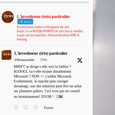
L'investisseur (très) particulier
Suivre
Investisseur, trader et blogueur du site
https://t.co/KAQIyW6RVO Je n'ai rien à vendre,
à part sur les marchés. #diversification #DCA
#swing
L'investisseur (très) particulier
@thomasaurlant
·
5 Fév
$MSFT se dirige-t-elle vers la faillite ?
$GOOGL va-t-elle écraser durablement
Microsoft ? NON => j'achète Microsoft.
Evidemment, le marché peut corriger
davantage, une des solutions peut être un achat
sur plusieurs paliers. Ceci n'est pas un conseil
en investissement! DYOR !
2
Twitter