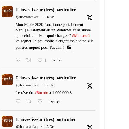
L'investisseur (très) particulier
@thomasaurlant
·
16 Oct
Mon PC de 2020 fonctionne parfaitement
bien, j'ai rarement eu un Windows aussi stable
que celui-ci... Pourquoi changer ?
#Microsoft
va gagner un peu moins d'argent mais je ne suis
pas très inquiet pour l'avenir !
1
Twitter
L'investisseur (très) particulier
@thomasaurlant
·
14 Oct
Le rêve du
#Bitcoin
à 1 000 000 $
Twitter
L'investisseur (très) particulier
@thomasaurlant
·
13 Oct