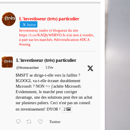
L'investisseur (très) particulier
Suivre
Investisseur, trader et blogueur du site
https://t.co/KAQIyW6RVO Je n'ai rien à vendre,
à part sur les marchés. #diversification #DCA
#swing
L'investisseur (très) particulier
@thomasaurlant
·
5 Fév
$MSFT se dirige-t-elle vers la faillite ?
$GOOGL va-t-elle écraser durablement
Microsoft ? NON => j'achète Microsoft.
Evidemment, le marché peut corriger
davantage, une des solutions peut être un achat
sur plusieurs paliers. Ceci n'est pas un conseil
en investissement! DYOR !
2
Twitter