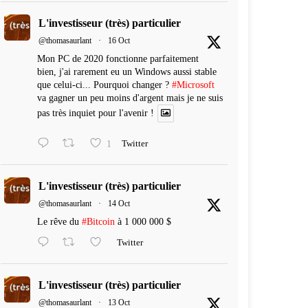
L'investisseur (très) particulier
@thomasaurlant
·
16 Oct
Mon PC de 2020 fonctionne parfaitement
bien, j'ai rarement eu un Windows aussi stable
que celui-ci... Pourquoi changer ?
#Microsoft
va gagner un peu moins d'argent mais je ne suis
pas très inquiet pour l'avenir !
1
Twitter
L'investisseur (très) particulier
@thomasaurlant
·
14 Oct
Le rêve du
#Bitcoin
à 1 000 000 $
Twitter
L'investisseur (très) particulier
@thomasaurlant
·
13 Oct