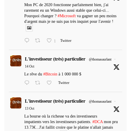
Mon PC de 2020 fonctionne parfaitement bien, j'ai
rarement eu un Windows aussi stable que celui-ci...
Pourquoi changer ?
#Microsoft
va gagner un peu moins
d'argent mais je ne suis pas très inquiet pour l'avenir !
1
Twitter
L'investisseur (très) particulier
@thomasaurlant
·
14 Oct
Le rêve du
#Bitcoin
à 1 000 000 $
Twitter
L'investisseur (très) particulier
@thomasaurlant
·
13 Oct
La bourse où la richesse va des investisseurs
impatients vers les investisseurs patients.
#DCA
mon pru
13.73€...J'ai faillit croire que le platine n'allait jamais