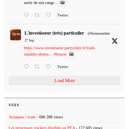
sortir de son range...
Twitter
L'investisseur (très) particulier
@thomasaurlant
·
27 Sep
https://www.investisseur-particulier.fr/trade-
republic-democ...
#bourse
Twitter
Load More
VUES
Arnaques / scam
- 680 288 views
Les principaux trackers éligibles au PEA
- 172 605 views