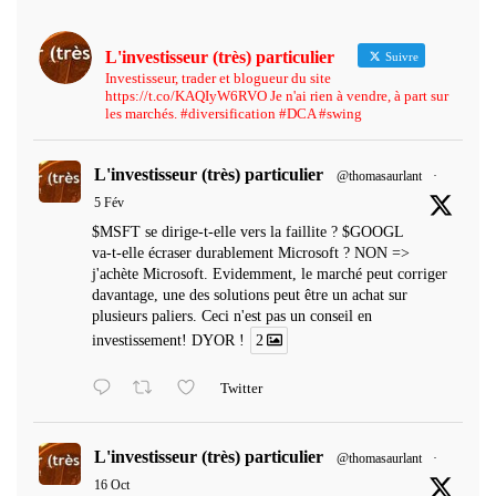
L'investisseur (très) particulier
Suivre
Investisseur, trader et blogueur du site
https://t.co/KAQIyW6RVO Je n'ai rien à vendre, à part sur
les marchés. #diversification #DCA #swing
L'investisseur (très) particulier
@thomasaurlant
·
5 Fév
$MSFT se dirige-t-elle vers la faillite ? $GOOGL
va-t-elle écraser durablement Microsoft ? NON =>
j'achète Microsoft. Evidemment, le marché peut corriger
davantage, une des solutions peut être un achat sur
plusieurs paliers. Ceci n'est pas un conseil en
investissement! DYOR !
2
Twitter
L'investisseur (très) particulier
@thomasaurlant
·
16 Oct