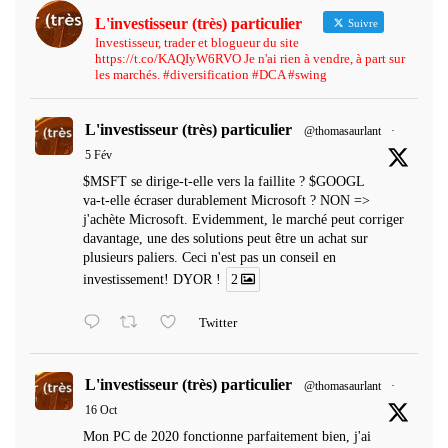
L'investisseur (très) particulier
Suivre
Investisseur, trader et blogueur du site
https://t.co/KAQIyW6RVO Je n'ai rien à vendre, à part sur
les marchés. #diversification #DCA #swing
L'investisseur (très) particulier
@thomasaurlant
·
5 Fév
$MSFT se dirige-t-elle vers la faillite ? $GOOGL
va-t-elle écraser durablement Microsoft ? NON =>
j'achète Microsoft. Evidemment, le marché peut corriger
davantage, une des solutions peut être un achat sur
plusieurs paliers. Ceci n'est pas un conseil en
investissement! DYOR !
2
Twitter
L'investisseur (très) particulier
@thomasaurlant
·
16 Oct
Mon PC de 2020 fonctionne parfaitement bien, j'ai