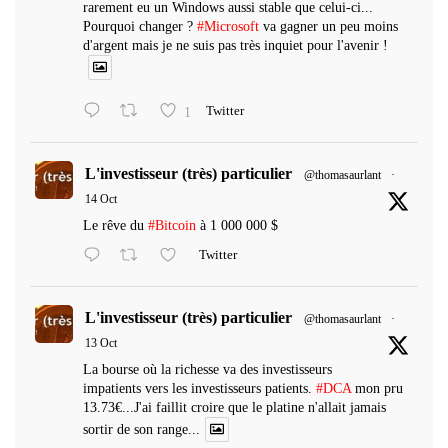
rarement eu un Windows aussi stable que celui-ci...
Pourquoi changer ?
#Microsoft
va gagner un peu moins
d'argent mais je ne suis pas très inquiet pour l'avenir !
1
Twitter
L'investisseur (très) particulier
@thomasaurlant
·
14 Oct
Le rêve du
#Bitcoin
à 1 000 000 $
Twitter
L'investisseur (très) particulier
@thomasaurlant
·
13 Oct
La bourse où la richesse va des investisseurs
impatients vers les investisseurs patients.
#DCA
mon pru
13.73€...J'ai faillit croire que le platine n'allait jamais
sortir de son range...