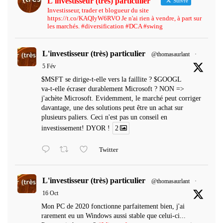
L'investisseur (très) particulier
Suivre
Investisseur, trader et blogueur du site
https://t.co/KAQIyW6RVO Je n'ai rien à vendre, à part sur
les marchés. #diversification #DCA #swing
L'investisseur (très) particulier
@thomasaurlant
·
5 Fév
$MSFT se dirige-t-elle vers la faillite ? $GOOGL
va-t-elle écraser durablement Microsoft ? NON =>
j'achète Microsoft. Evidemment, le marché peut corriger
davantage, une des solutions peut être un achat sur
plusieurs paliers. Ceci n'est pas un conseil en
investissement! DYOR !
2
Twitter
L'investisseur (très) particulier
@thomasaurlant
·
16 Oct
Mon PC de 2020 fonctionne parfaitement bien, j'ai
rarement eu un Windows aussi stable que celui-ci...