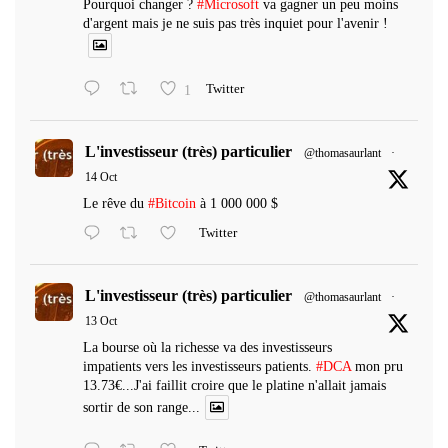
Pourquoi changer ?
#Microsoft
va gagner un peu moins
d'argent mais je ne suis pas très inquiet pour l'avenir !
1
Twitter
L'investisseur (très) particulier
@thomasaurlant
·
14 Oct
Le rêve du
#Bitcoin
à 1 000 000 $
Twitter
L'investisseur (très) particulier
@thomasaurlant
·
13 Oct
La bourse où la richesse va des investisseurs
impatients vers les investisseurs patients.
#DCA
mon pru
13.73€...J'ai faillit croire que le platine n'allait jamais
sortir de son range...