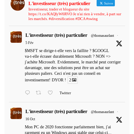
L'investisseur (très) particulier
Suivre
Investisseur, trader et blogueur du site
https://t.co/KAQIyW6RVO Je n'ai rien à vendre, à part sur
les marchés. #diversification #DCA #swing
L'investisseur (très) particulier
@thomasaurlant
·
5 Fév
$MSFT se dirige-t-elle vers la faillite ? $GOOGL
va-t-elle écraser durablement Microsoft ? NON =>
j'achète Microsoft. Evidemment, le marché peut corriger
davantage, une des solutions peut être un achat sur
plusieurs paliers. Ceci n'est pas un conseil en
investissement! DYOR !
2
Twitter
L'investisseur (très) particulier
@thomasaurlant
·
16 Oct
Mon PC de 2020 fonctionne parfaitement bien, j'ai
rarement eu un Windows aussi stable que celui-ci...