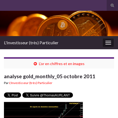
Tog
sear
Search for:
for
L'Investisseur (très) Particulier
Togg
navig
L’or en chiffres et en images
analyse gold_monthly_05 octobre 2011
Par
L'Investisseur (très) Particulier