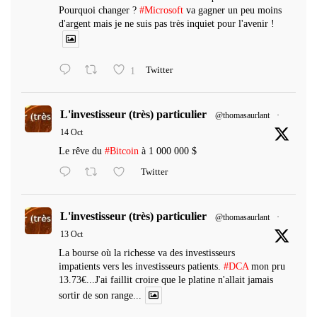
Pourquoi changer ?
#Microsoft
va gagner un peu moins
d'argent mais je ne suis pas très inquiet pour l'avenir !
1
Twitter
L'investisseur (très) particulier
@thomasaurlant
·
14 Oct
Le rêve du
#Bitcoin
à 1 000 000 $
Twitter
L'investisseur (très) particulier
@thomasaurlant
·
13 Oct
La bourse où la richesse va des investisseurs
impatients vers les investisseurs patients.
#DCA
mon pru
13.73€...J'ai faillit croire que le platine n'allait jamais
sortir de son range...