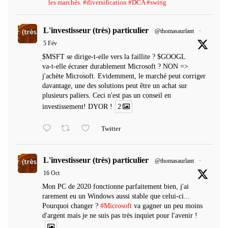
les marchés. #diversification #DCA #swing
L'investisseur (très) particulier
@thomasaurlant
·
5 Fév
$MSFT se dirige-t-elle vers la faillite ? $GOOGL
va-t-elle écraser durablement Microsoft ? NON =>
j'achète Microsoft. Evidemment, le marché peut corriger
davantage, une des solutions peut être un achat sur
plusieurs paliers. Ceci n'est pas un conseil en
investissement! DYOR !
2
Twitter
L'investisseur (très) particulier
@thomasaurlant
·
16 Oct
Mon PC de 2020 fonctionne parfaitement bien, j'ai
rarement eu un Windows aussi stable que celui-ci...
Pourquoi changer ?
#Microsoft
va gagner un peu moins
d'argent mais je ne suis pas très inquiet pour l'avenir !