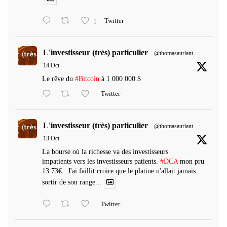
1
Twitter
L'investisseur (très) particulier
@thomasaurlant
·
14 Oct
Le rêve du
#Bitcoin
à 1 000 000 $
Twitter
L'investisseur (très) particulier
@thomasaurlant
·
13 Oct
La bourse où la richesse va des investisseurs
impatients vers les investisseurs patients.
#DCA
mon pru
13.73€...J'ai faillit croire que le platine n'allait jamais
sortir de son range...
Twitter