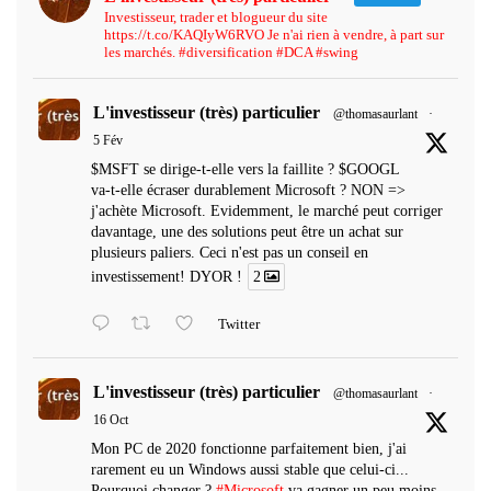
Investisseur, trader et blogueur du site
https://t.co/KAQIyW6RVO Je n'ai rien à vendre, à part sur
les marchés. #diversification #DCA #swing
L'investisseur (très) particulier
@thomasaurlant
·
5 Fév
$MSFT se dirige-t-elle vers la faillite ? $GOOGL
va-t-elle écraser durablement Microsoft ? NON =>
j'achète Microsoft. Evidemment, le marché peut corriger
davantage, une des solutions peut être un achat sur
plusieurs paliers. Ceci n'est pas un conseil en
investissement! DYOR !
2
Twitter
L'investisseur (très) particulier
@thomasaurlant
·
16 Oct
Mon PC de 2020 fonctionne parfaitement bien, j'ai
rarement eu un Windows aussi stable que celui-ci...
Pourquoi changer ?
#Microsoft
va gagner un peu moins