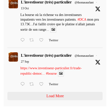
L'investisseur (très) particulier
@thomasaurlant
·
13 Oct
La bourse où la richesse va des investisseurs
impatients vers les investisseurs patients.
#DCA
mon pru
13.73€...J'ai faillit croire que le platine n'allait jamais
sortir de son range...
Twitter
L'investisseur (très) particulier
@thomasaurlant
·
27 Sep
https://www.investisseur-particulier.fr/trade-
republic-democ...
#bourse
Twitter
Load More