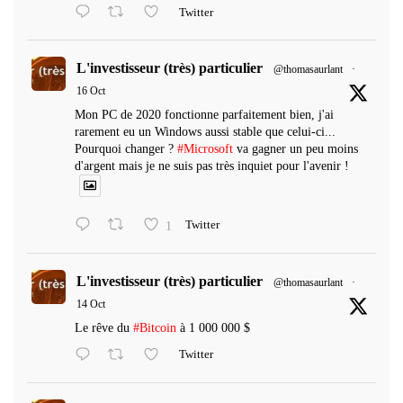
Twitter
L'investisseur (très) particulier
@thomasaurlant
·
16 Oct
Mon PC de 2020 fonctionne parfaitement bien, j'ai
rarement eu un Windows aussi stable que celui-ci...
Pourquoi changer ?
#Microsoft
va gagner un peu moins
d'argent mais je ne suis pas très inquiet pour l'avenir !
1
Twitter
L'investisseur (très) particulier
@thomasaurlant
·
14 Oct
Le rêve du
#Bitcoin
à 1 000 000 $
Twitter