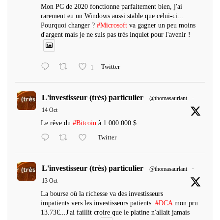
Mon PC de 2020 fonctionne parfaitement bien, j'ai
rarement eu un Windows aussi stable que celui-ci...
Pourquoi changer ?
#Microsoft
va gagner un peu moins
d'argent mais je ne suis pas très inquiet pour l'avenir !
1
Twitter
L'investisseur (très) particulier
@thomasaurlant
·
14 Oct
Le rêve du
#Bitcoin
à 1 000 000 $
Twitter
L'investisseur (très) particulier
@thomasaurlant
·
13 Oct
La bourse où la richesse va des investisseurs
impatients vers les investisseurs patients.
#DCA
mon pru
13.73€...J'ai faillit croire que le platine n'allait jamais