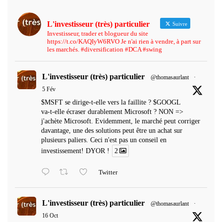
L'investisseur (très) particulier
Suivre
Investisseur, trader et blogueur du site
https://t.co/KAQIyW6RVO Je n'ai rien à vendre, à part sur
les marchés. #diversification #DCA #swing
L'investisseur (très) particulier
@thomasaurlant
·
5 Fév
$MSFT se dirige-t-elle vers la faillite ? $GOOGL
va-t-elle écraser durablement Microsoft ? NON =>
j'achète Microsoft. Evidemment, le marché peut corriger
davantage, une des solutions peut être un achat sur
plusieurs paliers. Ceci n'est pas un conseil en
investissement! DYOR !
2
Twitter
L'investisseur (très) particulier
@thomasaurlant
·
16 Oct