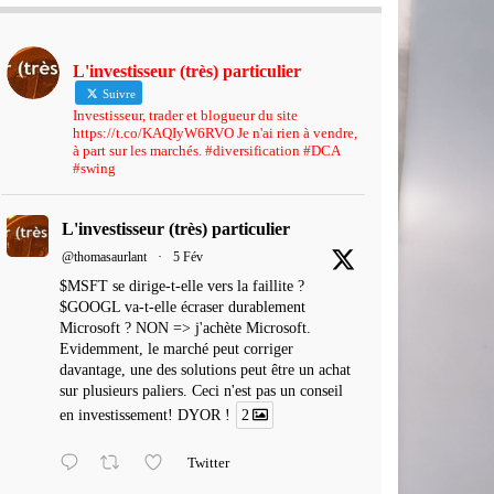
L'investisseur (très) particulier
Suivre
Investisseur, trader et blogueur du site
https://t.co/KAQIyW6RVO Je n'ai rien à vendre,
à part sur les marchés. #diversification #DCA
#swing
L'investisseur (très) particulier
@thomasaurlant
·
5 Fév
$MSFT se dirige-t-elle vers la faillite ?
$GOOGL va-t-elle écraser durablement
Microsoft ? NON => j'achète Microsoft.
Evidemment, le marché peut corriger
davantage, une des solutions peut être un achat
sur plusieurs paliers. Ceci n'est pas un conseil
en investissement! DYOR !
2
Twitter