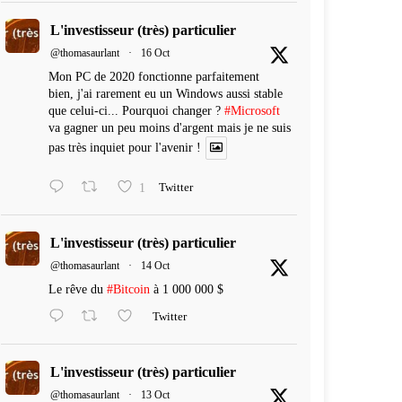
L'investisseur (très) particulier
@thomasaurlant
·
16 Oct
Mon PC de 2020 fonctionne parfaitement
bien, j'ai rarement eu un Windows aussi stable
que celui-ci... Pourquoi changer ?
#Microsoft
va gagner un peu moins d'argent mais je ne suis
pas très inquiet pour l'avenir !
1
Twitter
L'investisseur (très) particulier
@thomasaurlant
·
14 Oct
Le rêve du
#Bitcoin
à 1 000 000 $
Twitter
L'investisseur (très) particulier
@thomasaurlant
·
13 Oct