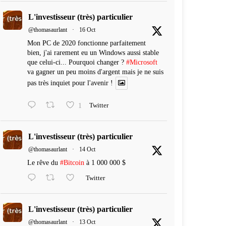
L'investisseur (très) particulier
@thomasaurlant
·
16 Oct
Mon PC de 2020 fonctionne parfaitement
bien, j'ai rarement eu un Windows aussi stable
que celui-ci... Pourquoi changer ?
#Microsoft
va gagner un peu moins d'argent mais je ne suis
pas très inquiet pour l'avenir !
1
Twitter
L'investisseur (très) particulier
@thomasaurlant
·
14 Oct
Le rêve du
#Bitcoin
à 1 000 000 $
Twitter
L'investisseur (très) particulier
@thomasaurlant
·
13 Oct