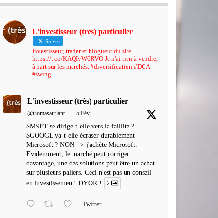
L'investisseur (très) particulier
Suivre
Investisseur, trader et blogueur du site
https://t.co/KAQIyW6RVO Je n'ai rien à vendre,
à part sur les marchés. #diversification #DCA
#swing
L'investisseur (très) particulier
@thomasaurlant
·
5 Fév
$MSFT se dirige-t-elle vers la faillite ?
$GOOGL va-t-elle écraser durablement
Microsoft ? NON => j'achète Microsoft.
Evidemment, le marché peut corriger
davantage, une des solutions peut être un achat
sur plusieurs paliers. Ceci n'est pas un conseil
en investissement! DYOR !
2
Twitter