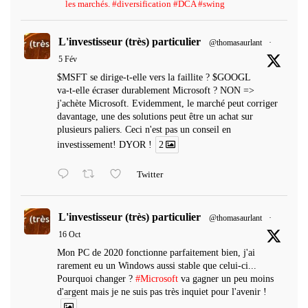
les marchés. #diversification #DCA #swing
L'investisseur (très) particulier
@thomasaurlant
·
5 Fév
$MSFT se dirige-t-elle vers la faillite ? $GOOGL
va-t-elle écraser durablement Microsoft ? NON =>
j'achète Microsoft. Evidemment, le marché peut corriger
davantage, une des solutions peut être un achat sur
plusieurs paliers. Ceci n'est pas un conseil en
investissement! DYOR !
2
Twitter
L'investisseur (très) particulier
@thomasaurlant
·
16 Oct
Mon PC de 2020 fonctionne parfaitement bien, j'ai
rarement eu un Windows aussi stable que celui-ci...
Pourquoi changer ?
#Microsoft
va gagner un peu moins
d'argent mais je ne suis pas très inquiet pour l'avenir !