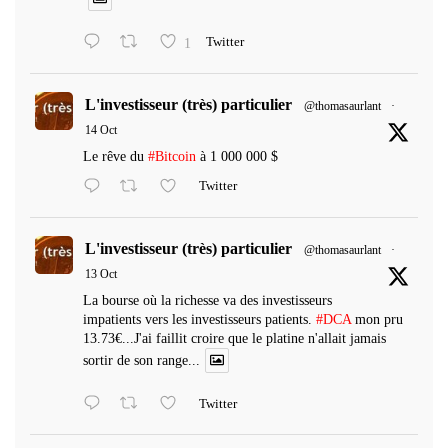
1
Twitter
L'investisseur (très) particulier
@thomasaurlant
·
14 Oct
Le rêve du
#Bitcoin
à 1 000 000 $
Twitter
L'investisseur (très) particulier
@thomasaurlant
·
13 Oct
La bourse où la richesse va des investisseurs
impatients vers les investisseurs patients.
#DCA
mon pru
13.73€...J'ai faillit croire que le platine n'allait jamais
sortir de son range...
Twitter