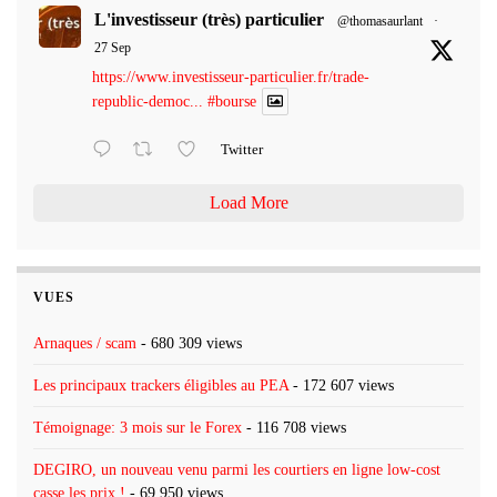
L'investisseur (très) particulier
@thomasaurlant
·
27 Sep
https://www.investisseur-particulier.fr/trade-
republic-democ...
#bourse
Twitter
Load More
VUES
Arnaques / scam
- 680 309 views
Les principaux trackers éligibles au PEA
- 172 607 views
Témoignage: 3 mois sur le Forex
- 116 708 views
DEGIRO, un nouveau venu parmi les courtiers en ligne low-cost
casse les prix !
- 69 950 views