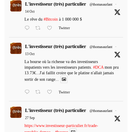
L'investisseur (très) particulier
@thomasaurlant
·
14 Oct
Le rêve du
#Bitcoin
à 1 000 000 $
Twitter
L'investisseur (très) particulier
@thomasaurlant
·
13 Oct
La bourse où la richesse va des investisseurs
impatients vers les investisseurs patients.
#DCA
mon pru
13.73€...J'ai faillit croire que le platine n'allait jamais
sortir de son range...
Twitter
L'investisseur (très) particulier
@thomasaurlant
·
27 Sep
https://www.investisseur-particulier.fr/trade-