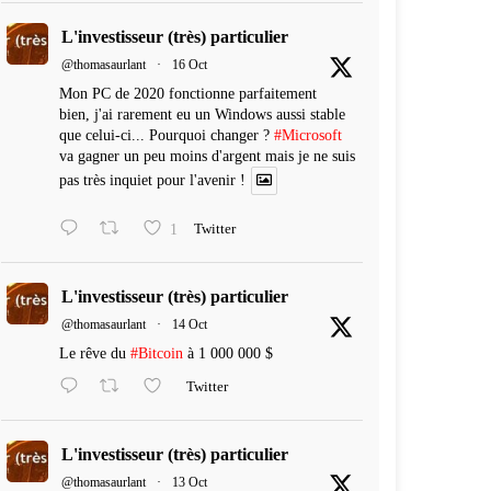
L'investisseur (très) particulier
@thomasaurlant
·
16 Oct
Mon PC de 2020 fonctionne parfaitement
bien, j'ai rarement eu un Windows aussi stable
que celui-ci... Pourquoi changer ?
#Microsoft
va gagner un peu moins d'argent mais je ne suis
pas très inquiet pour l'avenir !
1
Twitter
L'investisseur (très) particulier
@thomasaurlant
·
14 Oct
Le rêve du
#Bitcoin
à 1 000 000 $
Twitter
L'investisseur (très) particulier
@thomasaurlant
·
13 Oct