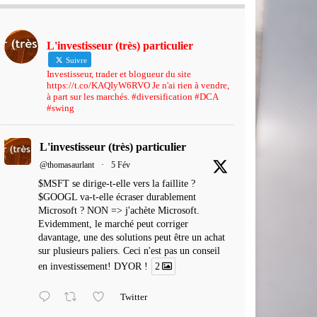
L'investisseur (très) particulier
Suivre
Investisseur, trader et blogueur du site
https://t.co/KAQIyW6RVO Je n'ai rien à vendre,
à part sur les marchés. #diversification #DCA
#swing
L'investisseur (très) particulier
@thomasaurlant
·
5 Fév
$MSFT se dirige-t-elle vers la faillite ?
$GOOGL va-t-elle écraser durablement
Microsoft ? NON => j'achète Microsoft.
Evidemment, le marché peut corriger
davantage, une des solutions peut être un achat
sur plusieurs paliers. Ceci n'est pas un conseil
en investissement! DYOR !
2
Twitter