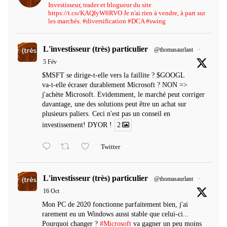
Investisseur, trader et blogueur du site
https://t.co/KAQIyW6RVO Je n'ai rien à vendre, à part sur
les marchés. #diversification #DCA #swing
L'investisseur (très) particulier
@thomasaurlant
·
5 Fév
$MSFT se dirige-t-elle vers la faillite ? $GOOGL
va-t-elle écraser durablement Microsoft ? NON =>
j'achète Microsoft. Evidemment, le marché peut corriger
davantage, une des solutions peut être un achat sur
plusieurs paliers. Ceci n'est pas un conseil en
investissement! DYOR !
2
Twitter
L'investisseur (très) particulier
@thomasaurlant
·
16 Oct
Mon PC de 2020 fonctionne parfaitement bien, j'ai
rarement eu un Windows aussi stable que celui-ci...
Pourquoi changer ?
#Microsoft
va gagner un peu moins