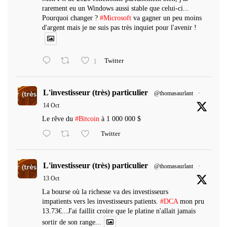
rarement eu un Windows aussi stable que celui-ci...
Pourquoi changer ?
#Microsoft
va gagner un peu moins
d'argent mais je ne suis pas très inquiet pour l'avenir !
1
Twitter
L'investisseur (très) particulier
@thomasaurlant
·
14 Oct
Le rêve du
#Bitcoin
à 1 000 000 $
Twitter
L'investisseur (très) particulier
@thomasaurlant
·
13 Oct
La bourse où la richesse va des investisseurs
impatients vers les investisseurs patients.
#DCA
mon pru
13.73€...J'ai faillit croire que le platine n'allait jamais
sortir de son range...