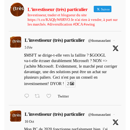
L'investisseur (très) particulier
Suivre
Investisseur, trader et blogueur du site
https://t.co/KAQIyW6RVO Je n'ai rien à vendre, à part sur
les marchés. #diversification #DCA #swing
L'investisseur (très) particulier
@thomasaurlant
·
5 Fév
$MSFT se dirige-t-elle vers la faillite ? $GOOGL
va-t-elle écraser durablement Microsoft ? NON =>
j'achète Microsoft. Evidemment, le marché peut corriger
davantage, une des solutions peut être un achat sur
plusieurs paliers. Ceci n'est pas un conseil en
investissement! DYOR !
2
Twitter
L'investisseur (très) particulier
@thomasaurlant
·
16 Oct
Mon PC de 2020 fonctionne parfaitement bien, j'ai