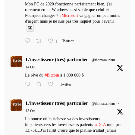
Mon PC de 2020 fonctionne parfaitement bien, j'ai
rarement eu un Windows aussi stable que celui-ci...
Pourquoi changer ?
#Microsoft
va gagner un peu moins
d'argent mais je ne suis pas très inquiet pour l'avenir !
1
Twitter
L'investisseur (très) particulier
@thomasaurlant
·
14 Oct
Le rêve du
#Bitcoin
à 1 000 000 $
Twitter
L'investisseur (très) particulier
@thomasaurlant
·
13 Oct
La bourse où la richesse va des investisseurs
impatients vers les investisseurs patients.
#DCA
mon pru
13.73€...J'ai faillit croire que le platine n'allait jamais