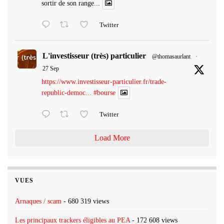
sortir de son range...
Twitter
L'investisseur (très) particulier
@thomasaurlant
·
27 Sep
https://www.investisseur-particulier.fr/trade-
republic-democ...
#bourse
Twitter
Load More
VUES
Arnaques / scam
- 680 319 views
Les principaux trackers éligibles au PEA
- 172 608 views