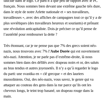
faucille dans le logo. Ce parti n’a que peu de rapport avec le PC
français. Nous sommes bien devant une extrême gauche très dure,
dans le style de notre Arlette nationale et « ses travailleurs,
travailleuses », avec des affiches de campagnes tout ce qu’il y a de
plus soviétiques (des travailleurs heureux et souriants) et prônant
une révolution anticapitaliste. Dois-je préciser ce qu’il pense de
l’austérité pour rembourser la dette ?
Très étonnant, car je ne pense pas que 7% des grecs soient néo-
nazis, nous trouvons avec 7% l’
Aube Dorée
qui est ouvertement
néo-nazi. Attention, je ne parle pas d’extrême-droite, là nous
sommes bien dans des défilés avec drapeau noirs et or, des saluts
au bras tendus et autres joyeusetés. Il n’y a qu’à regarder le logo
du parti: une svastika en « clé grecque » et des lauriers
mussoliniens. Oui, des néo-nazis, vous savez, le genre qui va
attaquer au couteau des gens dans la rue parce qu’ils ont les
cheveux longs, le teint trop basané, un drapeau rouge dans la
main.