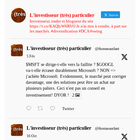
L'investisseur (très) particulier
Suivre
Investisseur, trader et blogueur du site
https://t.co/KAQIyW6RVO Je n'ai rien à vendre, à part sur
les marchés. #diversification #DCA #swing
L'investisseur (très) particulier
@thomasaurlant
·
5 Fév
$MSFT se dirige-t-elle vers la faillite ? $GOOGL
va-t-elle écraser durablement Microsoft ? NON =>
j'achète Microsoft. Evidemment, le marché peut corriger
davantage, une des solutions peut être un achat sur
plusieurs paliers. Ceci n'est pas un conseil en
investissement! DYOR !
2
Twitter
L'investisseur (très) particulier
@thomasaurlant
·
16 Oct