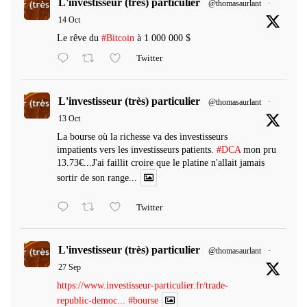
L'investisseur (très) particulier
@thomasaurlant
·
14 Oct
Le rêve du
#Bitcoin
à 1 000 000 $
Twitter
L'investisseur (très) particulier
@thomasaurlant
·
13 Oct
La bourse où la richesse va des investisseurs
impatients vers les investisseurs patients.
#DCA
mon pru
13.73€...J'ai faillit croire que le platine n'allait jamais
sortir de son range...
Twitter
L'investisseur (très) particulier
@thomasaurlant
·
27 Sep
https://www.investisseur-particulier.fr/trade-
republic-democ...
#bourse