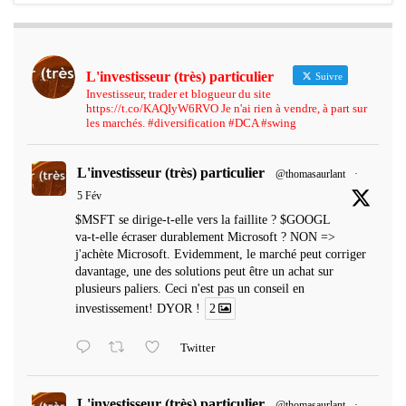
L'investisseur (très) particulier
Suivre
Investisseur, trader et blogueur du site
https://t.co/KAQIyW6RVO Je n'ai rien à vendre, à part sur
les marchés. #diversification #DCA #swing
L'investisseur (très) particulier
@thomasaurlant
·
5 Fév
$MSFT se dirige-t-elle vers la faillite ? $GOOGL
va-t-elle écraser durablement Microsoft ? NON =>
j'achète Microsoft. Evidemment, le marché peut corriger
davantage, une des solutions peut être un achat sur
plusieurs paliers. Ceci n'est pas un conseil en
investissement! DYOR !
2
Twitter
L'investisseur (très) particulier
@thomasaurlant
·