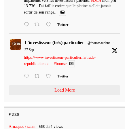
impatients vers les investisseurs patients.
#DCA
mon pru
13.73€...J'ai faillit croire que le platine n'allait jamais
sortir de son range...
Twitter
L'investisseur (très) particulier
@thomasaurlant
·
27 Sep
https://www.investisseur-particulier.fr/trade-
republic-democ...
#bourse
Twitter
Load More
VUES
Arnaques / scam
- 680 354 views