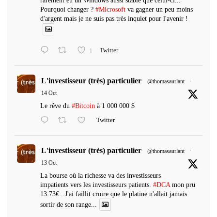
rarement eu un Windows aussi stable que celui-ci...
Pourquoi changer ?
#Microsoft
va gagner un peu moins
d'argent mais je ne suis pas très inquiet pour l'avenir !
1
Twitter
L'investisseur (très) particulier
@thomasaurlant
·
14 Oct
Le rêve du
#Bitcoin
à 1 000 000 $
Twitter
L'investisseur (très) particulier
@thomasaurlant
·
13 Oct
La bourse où la richesse va des investisseurs
impatients vers les investisseurs patients.
#DCA
mon pru
13.73€...J'ai faillit croire que le platine n'allait jamais
sortir de son range...