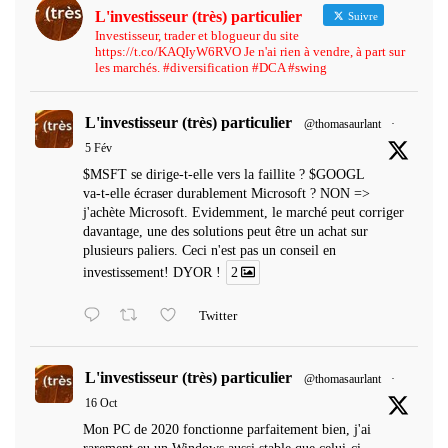
L'investisseur (très) particulier
Suivre
Investisseur, trader et blogueur du site
https://t.co/KAQIyW6RVO Je n'ai rien à vendre, à part sur
les marchés. #diversification #DCA #swing
L'investisseur (très) particulier
@thomasaurlant
·
5 Fév
$MSFT se dirige-t-elle vers la faillite ? $GOOGL
va-t-elle écraser durablement Microsoft ? NON =>
j'achète Microsoft. Evidemment, le marché peut corriger
davantage, une des solutions peut être un achat sur
plusieurs paliers. Ceci n'est pas un conseil en
investissement! DYOR !
2
Twitter
L'investisseur (très) particulier
@thomasaurlant
·
16 Oct
Mon PC de 2020 fonctionne parfaitement bien, j'ai