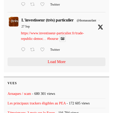
Twitter
L'investisseur (très) particulier
@thomasaurlant
·
27 Sep
https://www.investisseur-particulier.fr/trade-
republic-democ...
#bourse
Twitter
Load More
VUES
Arnaques / scam
- 680 301 views
Les principaux trackers éligibles au PEA
- 172 605 views
Témoignage: 3 mois sur le Forex
- 116 704 views