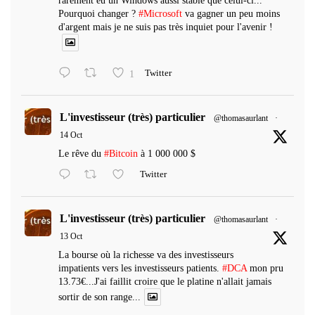
rarement eu un Windows aussi stable que celui-ci...
Pourquoi changer ?
#Microsoft
va gagner un peu moins
d'argent mais je ne suis pas très inquiet pour l'avenir !
1
Twitter
L'investisseur (très) particulier
@thomasaurlant
·
14 Oct
Le rêve du
#Bitcoin
à 1 000 000 $
Twitter
L'investisseur (très) particulier
@thomasaurlant
·
13 Oct
La bourse où la richesse va des investisseurs
impatients vers les investisseurs patients.
#DCA
mon pru
13.73€...J'ai faillit croire que le platine n'allait jamais
sortir de son range...