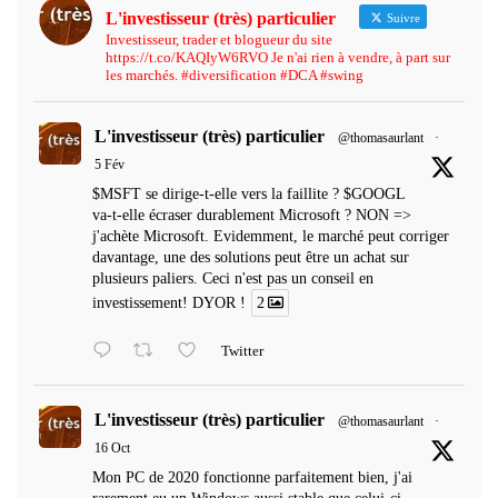
L'investisseur (très) particulier
Suivre
Investisseur, trader et blogueur du site
https://t.co/KAQIyW6RVO Je n'ai rien à vendre, à part sur
les marchés. #diversification #DCA #swing
L'investisseur (très) particulier
@thomasaurlant
·
5 Fév
$MSFT se dirige-t-elle vers la faillite ? $GOOGL
va-t-elle écraser durablement Microsoft ? NON =>
j'achète Microsoft. Evidemment, le marché peut corriger
davantage, une des solutions peut être un achat sur
plusieurs paliers. Ceci n'est pas un conseil en
investissement! DYOR !
2
Twitter
L'investisseur (très) particulier
@thomasaurlant
·
16 Oct
Mon PC de 2020 fonctionne parfaitement bien, j'ai