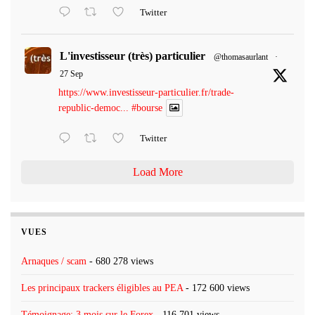
Twitter
L'investisseur (très) particulier
@thomasaurlant
·
27 Sep
https://www.investisseur-particulier.fr/trade-
republic-democ...
#bourse
Twitter
Load More
VUES
Arnaques / scam
- 680 278 views
Les principaux trackers éligibles au PEA
- 172 600 views
Témoignage: 3 mois sur le Forex
- 116 701 views